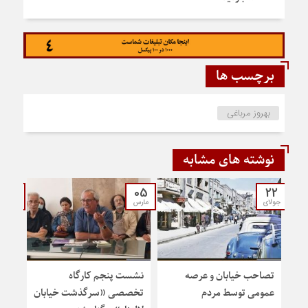
برچسب ها
بهروز مرباغی
نوشته های مشابه
26
05
22
جولای
مارس
فوریه
تصاحب خیابان و عرصه
نشست پنجم کارگاه
نشس
عمومی توسط مردم
تخصصی «سرگذشت خیابان
«سرگ