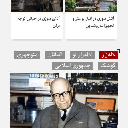
آتش‌سوزی در انبار لوستر و
آتش سوزی در حوالی کوچه
عامل
تجهیزات روشنایی
برلن
تهر
لاله‌زار
لاله‌زار نو
اکباتان
منوچهری
کوشک
جمهوری اسلامی