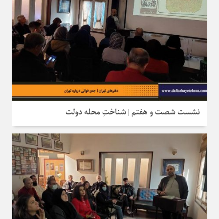
نشست شصت و هفتم | شناختِ محله دولت