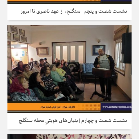
نشست شصت و پنجم | سنگلج، از عهد ناصری تا امروز
نشست شصت و چهارم | بنیان‌های هویتیِ محله سنگلج