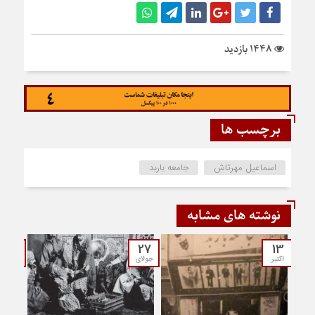
1448 بازدید
برچسب ها
اسماعیل مهرتاش
جامعه باربد
نوشته های مشابه
10
27
13
اکتبر
جولای
دسامبر