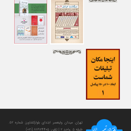
تهران. میدان ولی‎عصر. ابتدای بلوارکشاورز. شماره ۵۲.
طبقه ۵. واحد ۲ | تلفن: ۸۸۹۲۴۴۰۵ (۰۲۱)