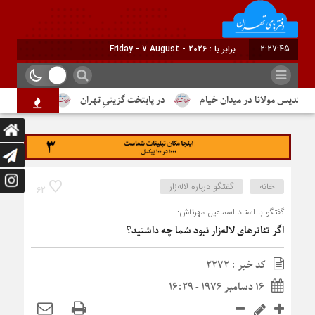
2:27:46
برابر با : Friday - 7 August - 2026
یس مولانا در میدان خیام
در پایتخت گزینیِ تهران
دومین شماره از ما
خانه
گفتگو درباره لاله‌زار
62
گفتگو با استاد اسماعیل مهرتاش:
اگر تئاترهای لاله‌زار نبود شما چه داشتید؟
کد خبر : 2272
16 دسامبر 1976 - 16:29