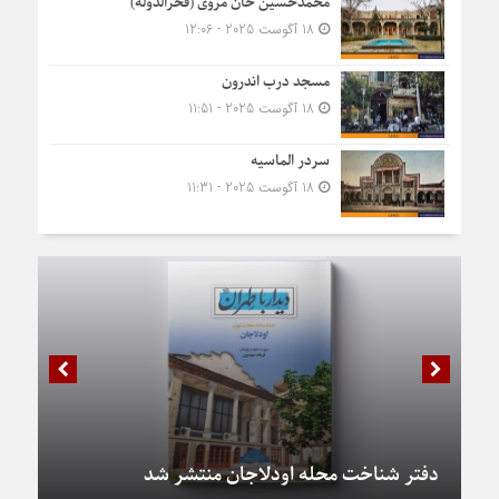
محمدحسین خان مروی (فخرالدوله)
18 آگوست 2025 - 12:06
مسجد درب اندرون
18 آگوست 2025 - 11:51
سردر الماسیه
18 آگوست 2025 - 11:31
دفتر شناخت محله اودلاجان منتشر شد