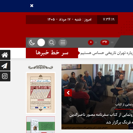
7:34:20
امروز : شنبه - ۱۷ مرداد - ۱۴۰۵
0
::
392
:::
سر خط خبرها
ریخی حساس هستیم
تندیس مولانا در میدان خیام
در پایتخت گزینیِ ته
نمایی از کتاب:
ونمایی از کتاب سفرنامه مصور ناصرالدین
 فرنگ برگزار شد