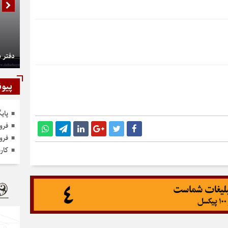
دفتر 
پیون
پای
فرو
فرو
کار