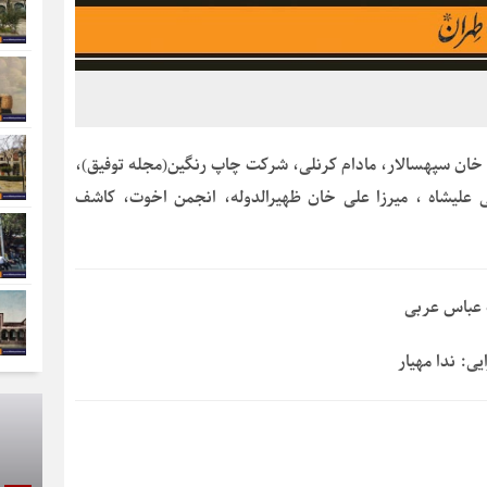
ن خان سپهسالار، مادام کرنلی، شرکت چاپ رنگین(مجله توفیق)،
 علیشاه ، میرزا علی خان ظهیرالدوله، انجمن اخوت، کاشف
ِ عباس عربی
یی: ندا مهیار