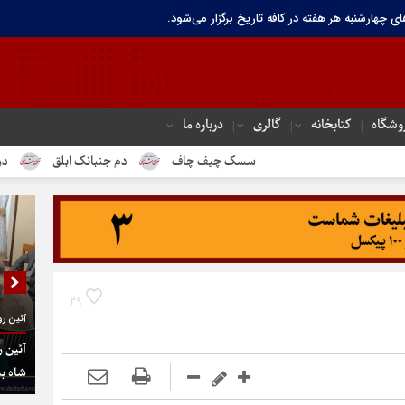
ای چهارشنبه هر هفته در کافه تاریخ برگزار می‌شود.
وشگاه
کتابخانه
گالری
درباره ما
سسک چیف چاف
دم جنبانک ابلق
درباره تهران تا
29
آئین رو
آئین ر
شاه به