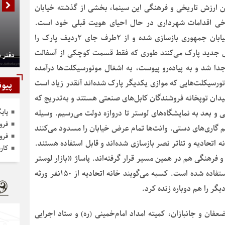
فتن ارزش تاریخی و فرهنگی این سینما، بخشی از گذشته خیابان
ا برخی اقدامات شهرداری در حال احیای هویت قبلی خود است.
پیاده‌روی لاله‌زارنو یا لاله‌زار شمالی از خیابان انقلاب تا خیابان جمهوری بازسازی شده و از ۲طرف جای ۲ردیف پارک را
جدول جدید پارک می‌کنند طوری که فقط قسمت کوچکی از آسفالت
دفتر 
دا شد و به پیاده‌رو پیوست، به اشغال موتورسیکلت‌ها درآمده
رسیکلت‌هایی که موازی یکدیگر پارک شده‌اند آنقدر زیاد است
پیون
 میدان توپخانه فروشندگان کابل‌های صنعتی هستند و به‌تدریج که
پای
و بعد به نمایشگاه‌های لوستر تا دروازه دولت می‌رسیم. وسیله
فرو
هم گاری‌های دستی. وانت‌ها تمام عرض خیابان را مسدود می‌کنند
فرو
نه اتحادیه و تئاتر نصر بازسازی شده‌اند و قابل استفاده هستند.
کار
 فرهنگی هم در همین مسیر قرار گرفته‌اند. پاساژ «بازار لوستر
تهران» تخریب شد اما آجرهای آن دوباره در نمای جدید استفاده شده است. کسبه می‌گویند خانه اتحادیه از ۱۵۰نفر ورثه
گر را هم دوباره زنده کرد.
عفان و جانبازان، کمیته امداد امام‌خمینی (ره) و ستاد اجرایی