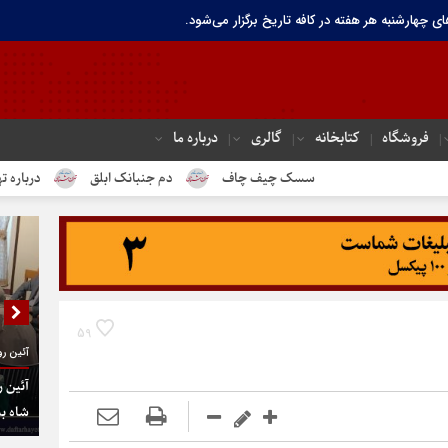
ای چهارشنبه هر هفته در کافه تاریخ برگزار می‌شود.
فروشگاه
کتابخانه
گالری
درباره ما
سسک چیف چاف
دم جنبانک ابلق
درباره تهران تاریخی حساس ه
59
آئین رو
آئین ر
شاه به