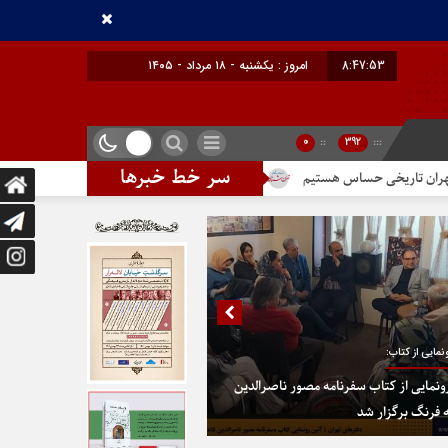
8:47:54
برابر با : Sunday - 9 August - 2026
0
::
392
:::
سر خط خبرها
ستیم
تندیس مولانا در میدان خیام
در پایتخت گزینیِ تهران
د
نمایی از کتاب:
ونمایی از کتاب سفرنامه مصور ناصرالدین
 فرنگ برگزار شد