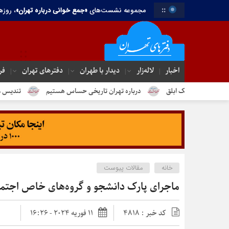
::
مجموعه نشست‌های
«جمع خوانی درباره تهران»
، روزه
اخبار
لاله‌زار
دیدار با طهران
دفترهای تهران‌
فر
درباره تهران تاریخی حساس هستیم
تندیس مولانا در میدان خیام
خانه
مقالات پیوست
ماجرای پارک دانشجو و گروه‌های خاص اجتم
کد خبر : 4818
11 فوریه 2024 - 16:26