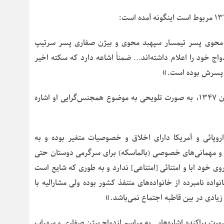
محوی پسر تیمسار سپهبد محوی و بیژن صفاری پسر سرتیپ
ج خود را اعلام داشته‌اند… ضمناً اشاعه دارد که سکته اخیر
ت پسرش بوده است.»
در گزارش تکمیلی ساواک از بیژن صفاری در تاریخ ۲۲ آبان ۱۳۴۷، به صورت تلویحی به موضوع همجنس‌گرایی او اشاره
روپائی و آمریکا دارای اخلاق و خصوصیات متغیر بوده و به
و مهمانی‌های خصوصی (بالماسکه) برای سرگرمی دوستان حتی
وی خود ابا و امتنائی [امتناعی] ندارد و به طوری که شایع است
ده نامبرده از خانواده‌های متنفذ کشور بوده ولی مشارالیه با
زیادی در بین قاطبه اجتماع نمی‌باشد.»
ورت پراکنده اشاره‌هایی به مراسم ازدواج بیژن صفاری و سهراب