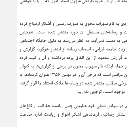
له آثار او در حوزه طراحی شهری است. اثری که او را با حواشی
طلاعات موجود، بیژن صفاری در مهر ماه ۱۳۴۷ با فردی به نام سهراب محوی به صورت رسمی و آشکار ازدواج کرده
ت و رسانه‌های مستقل آن دوره منتشر شده است. همچنین
به دست نمی‌آید. به نظر می‌رسد به دلیل جایگاه اجتماعی
زیاد جامعه ایرانی، اصحاب رسانه از انتشار هرگونه گزارش و
زارش معدود از این اتفاق پرده برداشته و آن را ثبت کرده
ه ابهاماتی را نیز در این خصوص رقم زده‎اند. از جمله اینکه نام سهراب محوی در برخی از گزارش‌ها به کیوان
خسروانی تغییر یافته است. ابهام دیگر در تاریخ برگزاری این مراسم است که برخی آن را در بهمن ۱۳۵۶ عنوان کرده‌اند. با
خی مطالب منتشر شده در رسانه‌ها ملاک استناد ما قرار گرفته
ها موجود است، توجهی نداریم.
در سوابق شغلی خود عناوینی چون ریاست حفاظت از کاخ‌های
لشکر رضائیه، فرماندهی لشکر اهواز و ریاست اداره حفاظت