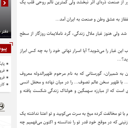
از صنعت ذره‌ای اثر نبخشد ولی کمترین تألم روحی قلب یک
قفقاز به عشق وطن و صنعت به ایران آمد…
دفتر 
ولی هنوز غبار ملال زندگی، گرد ناملایمات روزگار از سطح
پیون
ین غبار را می‌شوید؟ آیا اسرار نهانی خود را به چه کس ابراز
وید؟…
پای
فرو
ان به شمیران، گورستانی که به نام مرحوم ظهیرالدوله معروف
فرو
عر… با ظهیر سخن عالم تصوف… را در میان نهاده و محفل انسی
کار
است که از مبارزه سهمگین و هولناک زندگی شکست یافته و
ا تو مخالفت کرده میخ به سرت می‌کوبید و تو اعتنا نداشته یک
ینی که در موقع خود قدر تو را ندانسته و اکنون می‌فهمیم چه