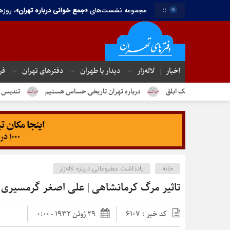
::
مجموعه نشست‌های
«جمع خوانی درباره تهران»
، روزه
اخبار
لاله‌زار
دیدار با طهران
دفترهای تهران‌
فر
 ابلق
درباره تهران تاریخی حساس هستیم
تندیس مولانا در میدان خی
خانه
یادداشت مطبوعاتی درباره لاله‌زار
تاثیر مرگ کرمانشاهی | علی اصغر گرمسیری
کد خبر : 6107
29 ژوئن 1932 - 0:00