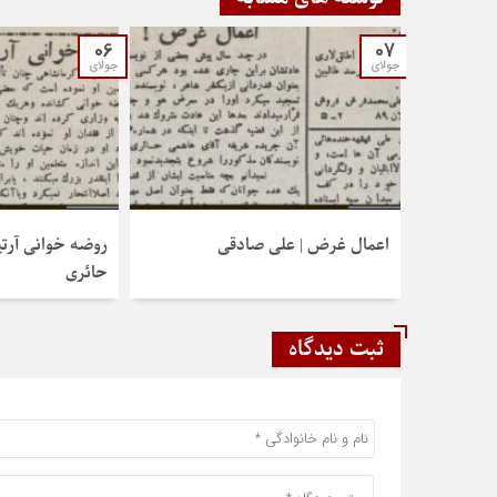
06
07
جولای
جولای
اعمال غرض | علی صادقی
روضه خوانی آرت
حائری
ثبت دیدگاه