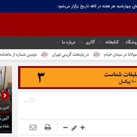
ای چهارشنبه هر هفته در کافه تاریخ برگزار می‌شود.
وشگاه
کتابخانه
گالری
درباره ما
ام
در پایتخت گزینیِ تهران
دومین شماره از ماهنامه الکترونیک تهران
20
آئین رو
آئین ر
شاه به