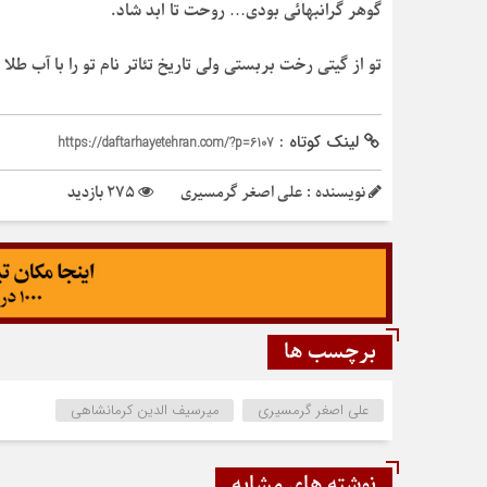
گوهر گرانبهائی بودی… روحت تا ابد شاد.
تو از گیتی رخت بربستی ولی تاریخ تئاتر نام تو را با آب طلا
لینک کوتاه :
https://daftarhayetehran.com/?p=6107
نویسنده : علی اصغر گرمسیری
275 بازدید
برچسب ها
علی اصغر گرمسیری
میرسیف الدین کرمانشاهی
نوشته های مشابه