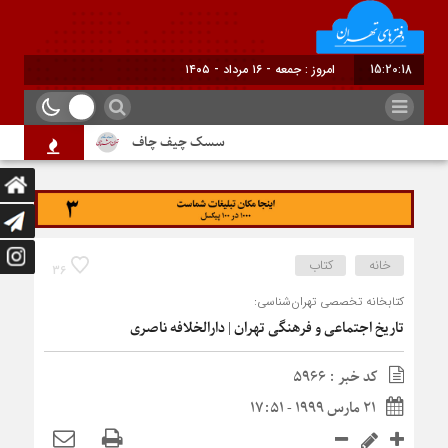
15:20:18
برابر با : Friday - 7 August - 2026
سسک چیف چاف
دم جنبانک ابلق
خانه
کتاب
36
کتابخانه تخصصی تهران‌شناسی:
تاریخ اجتماعی و فرهنگی تهران | دارالخلافه ناصری
کد خبر : 5966
21 مارس 1999 - 17:51