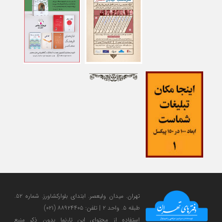
تهران. میدان ولی‎عصر. ابتدای بلوارکشاورز. شماره ۵۲.
طبقه ۵. واحد ۲ | تلفن: ۸۸۹۲۴۴۰۵ (۰۲۱)
استفاده از محتوای این تارنما بدون ذکر منبع