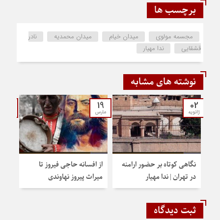
برچسب ها
مجسمه مولوی
میدان خیام
میدان محمدیه
نادر
قشقایی
ندا مهیار
نوشته های مشابه
12
19
02
ژانویه
مارس
فوریه
نگاهی کوتاه بر حضور ارامنه
از افسانه حاجی فیروز تا
تهرا
در تهران | ندا مهیار
میراث پیروز نهاوندی
ثبت دیدگاه