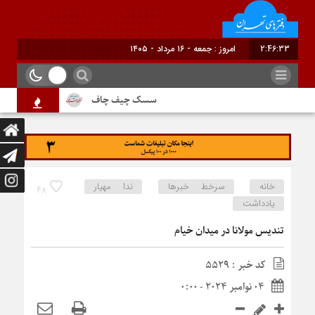
2:46:33
برابر با : Friday - 7 August - 2026
سسک چیف چاف
دم جنبانک ابلق
خانه
سرخط خبرها
ندا مهیار
48
یادداشت
تندیس مولانا در میدان خیام
کد خبر : 5529
04 نوامبر 2024 - 0:00