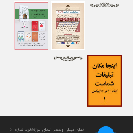
تهران. میدان ولی‎عصر. ابتدای بلوارکشاورز. شماره ۵۲.