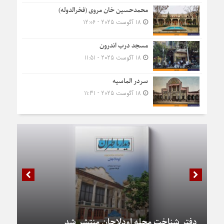
محمدحسین خان مروی (فخرالدوله)
18 آگوست 2025 - 12:06
مسجد درب اندرون
18 آگوست 2025 - 11:51
سردر الماسیه
18 آگوست 2025 - 11:31
دفتر شناخت محله اودلاجان منتشر شد