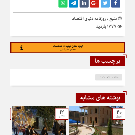
منبع : روزنامه دنیای اقتصاد
1777 بازدید
برچسب ها
خانه اتحادیه
نوشته های مشابه
12
12
20
آوریل
اکتبر
جولای