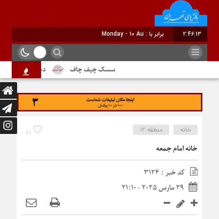
2:46:13
برابر با : Monday - 10 August - 2026
سسک چیف چاف
دم جنبانک ابلق
خانه
منطقه 12
81
خانه امام جمعه
کد خبر : 3124
29 مارس 2025 - 21:10