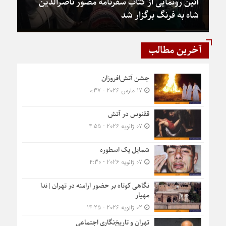
آئین رونمایی از کتاب سفرنامه مصور ناصرالدین
شاه به فرنگ برگزار شد
آخرین مطالب
جشن آتش‌افروزان
17 مارس 2026 - 0:37
ققنوس در آتش
07 ژانویه 2026 - 4:55
شمایل یک اسطوره
07 ژانویه 2026 - 4:30
نگاهی کوتاه بر حضور ارامنه در تهران | ندا
مهیار
02 ژانویه 2026 - 14:25
تهران و تاریخ‌نگاری اجتماعی