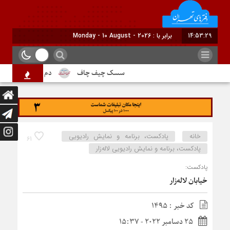
14:53:30
برابر با : Monday - 10 August - 2026
سسک چیف چاف
دم جنبانک ابلق
خانه
پادکست، برنامه و نمایش رادیویی
61
پادکست، برنامه و نمایش رادیویی لاله‌زار
پادکست:
خیابان لاله‌زار
کد خبر : 1495
25 دسامبر 2022 - 15:37