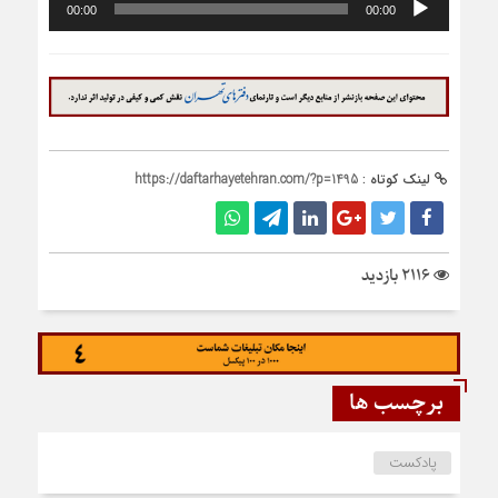
00:00
00:00
صوت
لینک کوتاه :
https://daftarhayetehran.com/?p=1495
2116 بازدید
برچسب ها
پادکست