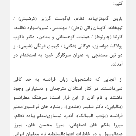
کنیم:
بارون گمونز/پیاده نظام، اوگوست گرزیز (کرشیش) /
توپخانه، کاپیتان زاتی (زطی) / مهندسی، نمیرو/سواره نظامه،
کارنتا (چارنوط) / عملیات کوهستانی و معادن، دکتر یاکوب
پولاک/ دواسازی، فوکاتی (فکتی) / کیمیای فرنگی (شیمی)، و
دو تین معدنچی به عنوان سرکارگر خبره به استخدام در
آمدند.
از آنجایی که دانشجویان زبان فرانسه به حد کافی
نمی‌دانستند در کنار استادان مترجمان و دستیارانی وجود
داشتند و نام آنان از این قرار است: سرهنگ مطرانسو
(یتالیایی)، دکتر شلیمر (هلندی)، ریشارد خان فرانسوی/معلم
فرانسه (مؤدب الممالک)، آندره نمساوی/معلم پیاده نظام،
میرزا ملکم خان اصفهانی، میرزا محسن خان، میرزا
عبدالرسول و در خاطرات اعتمادالسلطنه نام معلمان ایرانی