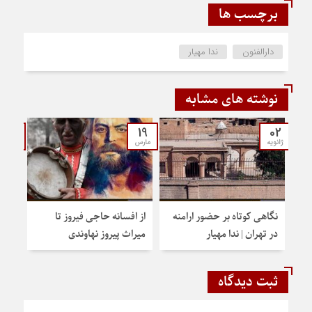
برچسب ها
دارالفنون
ندا مهیار
نوشته های مشابه
12
19
02
ژانویه
مارس
فوریه
نگاهی کوتاه بر حضور ارامنه
از افسانه حاجی فیروز تا
تهرا
در تهران | ندا مهیار
میراث پیروز نهاوندی
ثبت دیدگاه