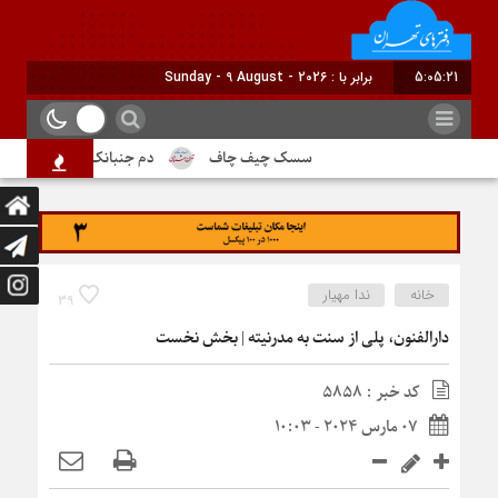
5:05:22
برابر با : Sunday - 9 August - 2026
سسک چیف چاف
دم جنبانک ابلق
درباره ت
خانه
ندا مهیار
39
دارالفنون، پلی از سنت به مدرنیته | بخش نخست
کد خبر : 5858
07 مارس 2024 - 10:03