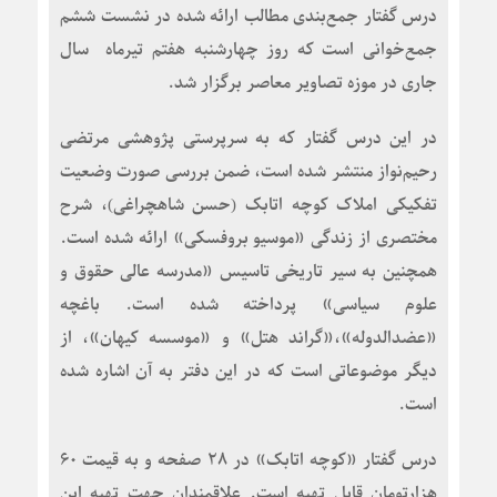
p=4478
درس گفتار جمع‌بندی مطالب ارائه شده در نشست ششم
جمع‌خوانی است که روز چهارشنبه هفتم تیرماه سال
جاری در موزه تصاویر معاصر برگزار شد.
در این درس گفتار که به سرپرستی پژوهشی
مرتضی
رحیم‌نواز
منتشر شده است، ضمن بررسی صورت وضعیت
تفکیکی املاک کوچه اتابک (حسن شاهچراغی)، شرح
مختصری از زندگی «موسیو بروفسکی» ارائه شده است.
همچنین به سیر تاریخی تاسیس «مدرسه عالی حقوق و
علوم سیاسی» پرداخته شده است. باغچه
«عضدالدوله»،‌«گراند هتل» و «موسسه کیهان»، از
دیگر موضوعاتی است که در این دفتر به آن اشاره شده
است.
درس گفتار «کوچه اتابک» در ۲۸ صفحه و به قیمت ۶۰
هزارتومان قابل تهیه است. علاقمندان جهت تهیه این