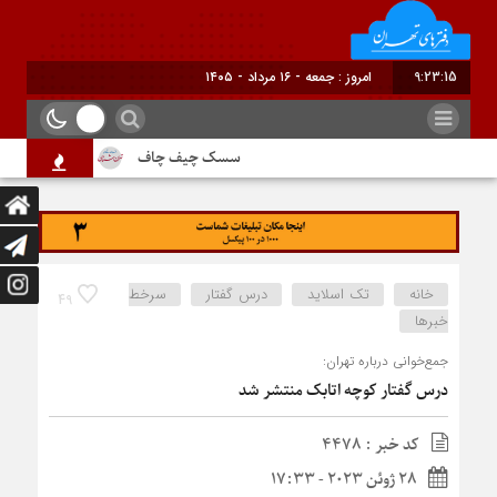
9:23:15
برا
سسک چیف چاف
دم جنبانک ابلق
خانه
تک اسلاید
درس گفتار
سرخط
49
خبرها
جمع‌خوانی درباره تهران:
درس گفتار کوچه اتابک منتشر شد
کد خبر : 4478
28 ژوئن 2023 - 17:33