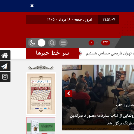
21:51:08
امروز : جمعه - ۱۶ مرداد - ۱۴۰۵
0
::
392
:::
سر خط خبرها
یخی حساس هستیم
تندیس مولانا در میدان خیام
در پایتخت گزینیِ تهرا
نمایی از کتاب:
ونمایی از کتاب سفرنامه مصور ناصرالدین
 فرنگ برگزار شد