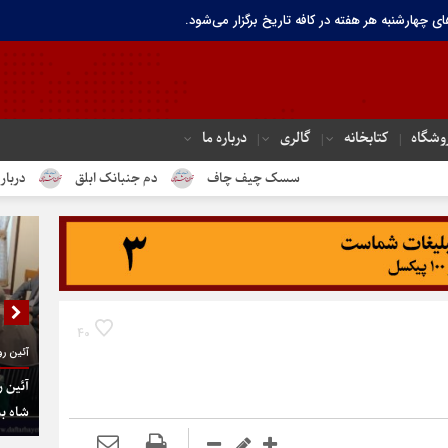
ای چهارشنبه هر هفته در کافه تاریخ برگزار می‌شود.
وشگاه
کتابخانه
گالری
درباره ما
سسک چیف چاف
دم جنبانک ابلق
درباره تهران تار
40
آئین رو
آئین ر
شاه به