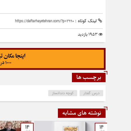
لینک کوتاه :
https://daftarhayetehran.com/?p=2990
1953 بازدید
برچسب ها
درس گفتار
کوچه دندانساز
نوشته های مشابه
14
14