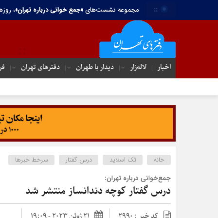
::
مجموعه نشست‌های
«جمع خوانی درباره تهران»
، روزه
اخبار
لاله‌زار
دیدار با طهران
دفترهای تهران‌
فر
خانه
تک اسلاید
درس گفتار
سرخط خبرها
جمع‌خوانی درباره تهران:
درس گفتار کوچه دندانساز منتشر شد
کد خبر : 2990
21 ژوئن 2023 - 19:09