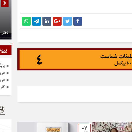
دفتر 
پیون
پای
فرو
فرو
کار
07