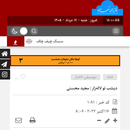
18:00:56
برابر با : Saturday -
سسک چیف چاف
دم جنبانک ابلق
خانه
موسیقی لاله‌زار
80
دیشب تو لاله‌زار | مجید محسنی
کد خبر : 1081
16 اکتبر 2022 - 8:06