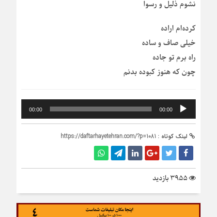
نشوم ذلیل و رسوا
کرده‌ام اراده
خیلی صاف و ساده
راه برم تو جاده
چون که هنوز کبوده بدنم
پخش‌کننده
00:00
00:00
صوت
لینک کوتاه :
https://daftarhayetehran.com/?p=1081
3955 بازدید