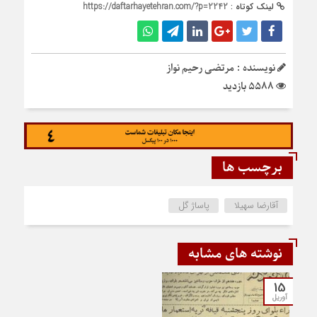
لینک کوتاه :
https://daftarhayetehran.com/?p=2242
نویسنده : مرتضی رحیم نواز
5588 بازدید
برچسب ها
آقارضا سهیلا
پاساژ گل
نوشته های مشابه
15
آوریل