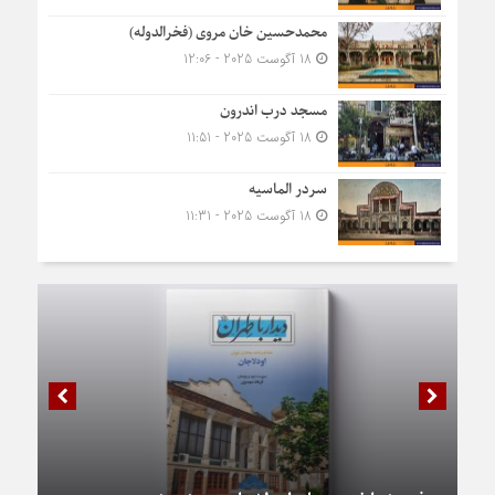
محمدحسین خان مروی (فخرالدوله)
18 آگوست 2025 - 12:06
مسجد درب اندرون
18 آگوست 2025 - 11:51
سردر الماسیه
18 آگوست 2025 - 11:31