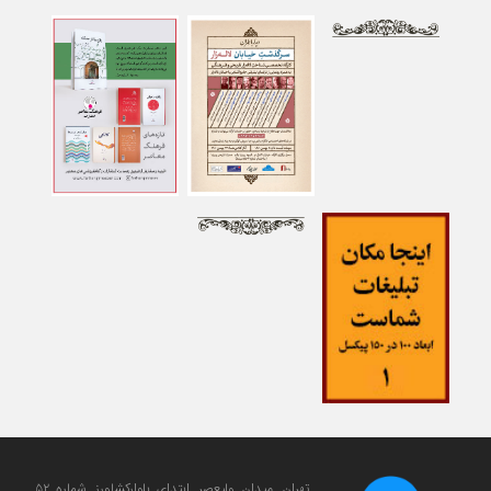
تهران. میدان ولی‎عصر. ابتدای بلوارکشاورز. شماره ۵۲.