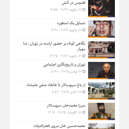
ققنوس در آتش
07 ژانویه 2026 - 4:55
شمایل یک اسطوره
07 ژانویه 2026 - 4:30
نگاهی کوتاه بر حضور ارامنه در تهران | ندا
مهیار
02 ژانویه 2026 - 14:25
تهران و تاریخ‌نگاری اجتماعی
16 نوامبر 2025 - 18:40
از باغ سپهسالار تا خانقاه صفی علیشاه
28 اکتبر 2025 - 8:46
میرزا محمدخان سپهسالار
18 آگوست 2025 - 12:16
محمدحسین خان مروی (فخرالدوله)