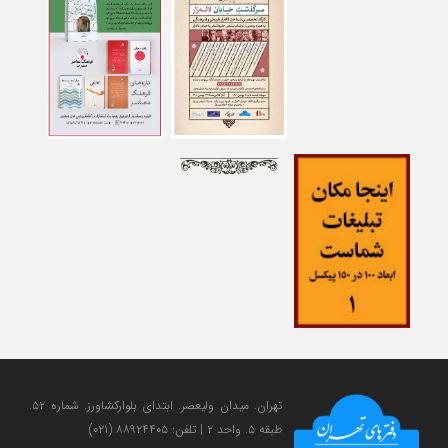
تهران. میدان ولی‎عصر. ابتدای بلوارکشاورز. شماره ۵۲.
طبقه ۵. واحد ۲ | تلفن: ۸۸۹۲۴۴۰۵ (۰۲۱)