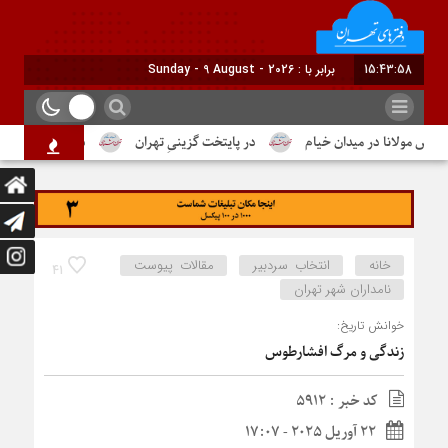
15:43:59
برابر با : Sunday - 9 August - 2026
ولانا در میدان خیام
در پایتخت گزینیِ تهران
دومین شماره از ماهنام
خانه
انتخاب سردبیر
مقالات پیوست
41
نامداران شهر تهران
خوانش تاریخ:
زندگی و مرگ افشارطوس
کد خبر : 5912
22 آوریل 2025 - 17:07