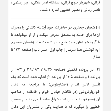
قرائی، شهریار بلوچ قرائی، عبدالله امیر علائی، امیر رستمی،
ناصر زمانی و نصیر خطیبی اشاره داشت.
[۱] شعبان جعفری در خاطرات خود آیتالله کاشانی را محرک
آن‌ها برای حمله به مصدق معرفی میکند و از او میخواهد تا
با گروه همراهان خود مانع سفر شاه بشوند. (شعبان جعفری
| به کوشش هما سرشار | چاپ اول | نشر ناب | صفحه ۱۲۳ تا
۱۵۸)
[۲] در پرونده تکمیلی (صفحه ۱۸.۳۶، ۳۸.۱۸۲ و ۱۸۳ از
پرونده ۱ و صفحه ۱۳۵ از پرونده ۲) اشاره شده است که یک
افسر لاغر اندام (افشارطوس) با مراجعه به دکان
خواربارفروشی (در تقاطع خیابان خیام و خانقاه) از صاحب
آن (محمدرضا حسین‌زاده) شراغ خانه فردی به نام حسین
خطیبی را میگیرد که با هدایت یکی از مشتریان این دکان