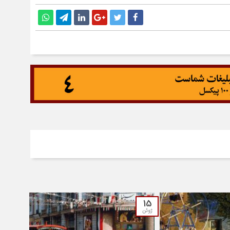
15
ژوئن