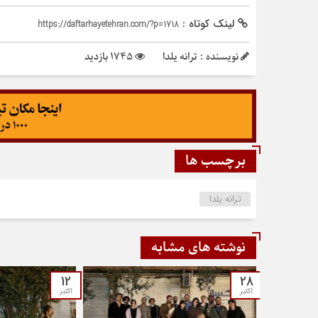
لینک کوتاه :
https://daftarhayetehran.com/?p=1718
نویسنده : ترانه یلدا
1745 بازدید
برچسب ها
ترانه یلدا
نوشته های مشابه
12
28
اکتبر
اکتبر