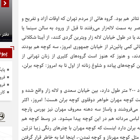
تئاتر هم بود. گروه هائی از مردم تهران که اوقات آزاد و تفریح و
 به سمت لاله‌زار می‌رفتند تا قبل از ورود به سالن سینما یا
دفتر 
 یا در طول خیابان لاله زار ویترین گردی کنند، از آیبتا شکلاتی
هائی کمی پائین‌تر از خیابان جمهوری امروز، سه کوچه هم بودند
پیون
د، و هنوز که هنوز است گروه‌های کثیری از زنان تهرانی از
کوچه‌های پیاده و شلوغ زنانه از اول تا به امروز: کوچه برلن،
پای
فرو
فرو
کوچه مهران از کوچه‌های قدیمی پایتخت‌مان است که حدود ۲۰۰ متر طول دارد، بین خیابان سعدی و لاله زار واقع شده و
کار
فت کوچه مهران خواهر دوقلوی کوچه برلن هست! امروز، اکثر
می‌فروشند و پاساژ سه دهنه معروف مهران نیز بورس پارچه
لباس مردانه هم در این کوچه پیدا میشود. در وسط کوچه هم
 برلن دارد اینست که کوچه مهران با چترهای رنگی زیبا تزئین
مثل کوچه مهرناز و کوچه تمدن-، اینجا اما به خاطر قرار گرفتن