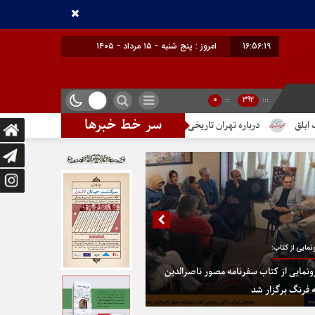
16:56:20
امروز : پنج شنبه - ۱۵ مرداد - ۱۴۰۵
0
::
392
:::
سر خط خبرها
 تهران تاریخی حساس هستیم
تندیس مولانا در میدان خیام
در پایتخت
نمایی از کتاب:
ونمایی از کتاب سفرنامه مصور ناصرالدین
 فرنگ برگزار شد