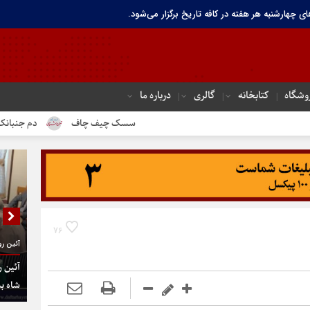
ای چهارشنبه هر هفته در کافه تاریخ برگزار می‌شود.
وشگاه
کتابخانه
گالری
درباره ما
سسک چیف چاف
دم جنبانک ابلق
درباره
76
آئین رو
آئین ر
شاه به