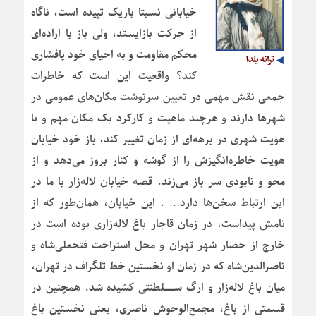
خیابانی نسبتا باریک تپیده است، ناگاه
از حرکت بازایستد، ولی باز با اراده‌ای
محکم مقاومت‌ و به احیای خود پافشاری
کند؟ واقعیت این‌ است که خاطرات
جمعی نقش مهمی در تعیین سرنوشت مکان‌های عمومی در
شهرها دارند و هرچند ماهیت و کارکرد یک مکان مهم و با
هویت شهری در برهه‌ای از زمان تغییر کند، باز خود خیابان
هویت خاطره‌انگیز‌ش را از گوشه و کنار بروز می‌دهد و از
محو و نابودی سر باز می‌زند. قصه خیابان لاله‌زار با ما در
این ارتباط سخن‌ها دارد… . این خیابان، همان‌طور که از
نامش پیداست، در زمان قاجار باغ لاله‌زاری بوده است در
خارج از حصار شهر تهران و محل استراحت فتحعلی‌شاه و
ناصرالدین‌شاه که در زمان او نخستین خط تلگراف در تهران،
میان باغ لاله‌زار و ارگ ســلطنتی کشیده شد. همچنین در
قسمتی از باغ، مجمع‌الوحوش ناصری، یعنی نخستین باغ