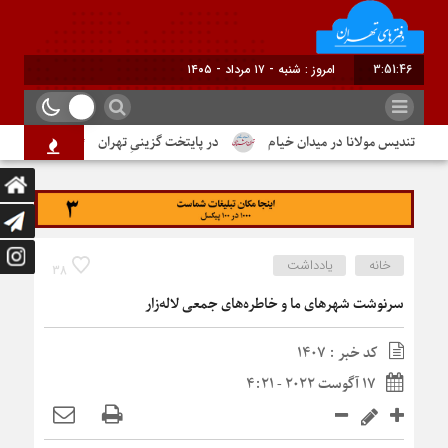
3:51:46
برابر با : Saturday - 8 August - 2026
تندیس مولانا در میدان خیام
در پایتخت گزینیِ تهران
دومین شماره ا
خانه
یادداشت
38
سرنوشت شهرهای ما و خاطره‌های جمعی لاله‌زار
کد خبر : 1407
17 آگوست 2022 - 4:21