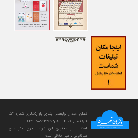
تهران. میدان ولی‎عصر. ابتدای بلوارکشاورز. شماره ۵۲.
طبقه ۵. واحد ۲ | تلفن: ۸۸۹۲۴۴۰۵ (۰۲۱)
استفاده از محتوای این تارنما بدون ذکر منبع
غیرقانونی و غیر اخلاقی است