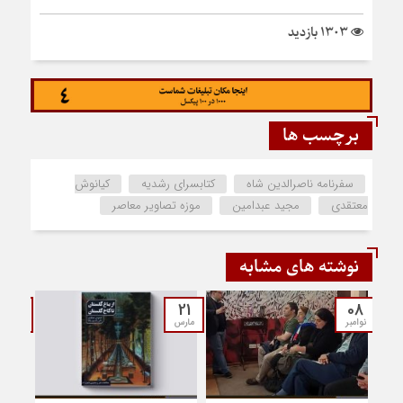
1303 بازدید
برچسب ها
سفرنامه ناصرالدین شاه
کتابسرای رشدیه
کیانوش
معتقدی
مجید عبدامین
موزه تصاویر معاصر
نوشته های مشابه
20
21
08
نوامبر
مارس
مارس