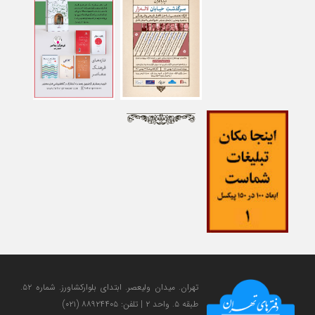
تهران. میدان ولی‎عصر. ابتدای بلوارکشاورز. شماره ۵۲.
طبقه ۵. واحد ۲ | تلفن: ۸۸۹۲۴۴۰۵ (۰۲۱)