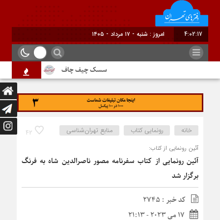
4:02:17
برابر با : Sa
سسک چیف چاف
دم جنبانک ابلق
خانه
رونمایی کتاب
منابع تهران‌شناسی
42
آئین رونمایی از کتاب:
آئین رونمایی از کتاب سفرنامه مصور ناصرالدین شاه به فرنگ
برگزار شد
کد خبر : 2745
17 می 2023 - 21:13