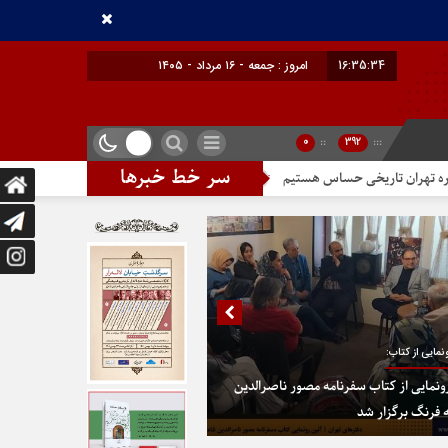
16:35:35
برابر با : Friday - 7 August - 2026
0
::
392
:::
سر خط خبرها
حساس هستیم
تندیس مولانا در میدان خیام
در پایتخت گزینیِ تهران
نمایی از کتاب:
ونمایی از کتاب سفرنامه مصور ناصرالدین
 فرنگ برگزار شد