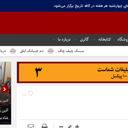
ای چهارشنبه هر هفته در کافه تاریخ برگزار می‌شود.
وشگاه
کتابخانه
گالری
درباره ما
سسک چیف چاف
دم جنبانک ابلق
درباره تهران تاریخی 
35
آئین رو
آئین ر
شاه به