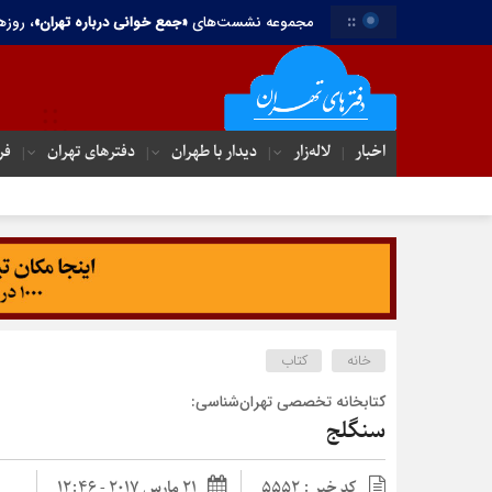
::
مجموعه نشست‌های
«جمع خوانی درباره تهران»
، روزه
اخبار
لاله‌زار
دیدار با طهران
دفترهای تهران‌
فر
خانه
کتاب
کتابخانه تخصصی تهران‌شناسی:
سنگلج
کد خبر : 5552
21 مارس 2017 - 12:46