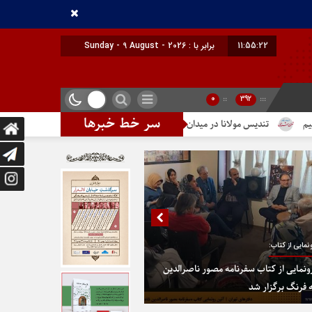
11:55:23
برابر با : Sunday - 9 August - 2026
0
::
392
:::
سر خط خبرها
ا در میدان خیام
در پایتخت گزینیِ تهران
دومین شماره از ماهنامه ال
نمایی از کتاب:
ونمایی از کتاب سفرنامه مصور ناصرالدین
 فرنگ برگزار شد