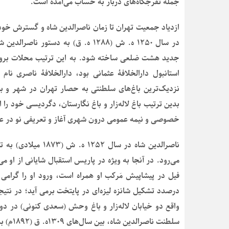
جمله تفرجگاه‌های دربار به حساب می‌آمده است.
ازدیاد جمعیت تهران تا زمان ناصرالدین شاه و گسترش خو
در سال ۱۲۵۰ ه. ش (۱۲۸۸ ه. ق) به د
جدید هشت ضلعی ساخته شود. به این ترتیب محلات برون ش
استانبول دارالخلافۀ عثمانی بود، دارالخلافۀ ناصری نام 
نزدیک‌ترین باغ‌های سلطنتی به حصار تهران در شهر و با
بدین ترتیب باغ لاله‌زار و باغ نگارستان، دگردیسی خود 
خصوصی و نیمه عمومی درون شهری آغاز و تعریفی نو در ع
ناصرالدین شاه در س
می‌رود. در آنجا به ویژه در پاریس استقبال شایانی از او م
فیل در پیشاپیش مَرکب او همراه است، ورود او را گرامی 
درصدد تشکیل شانزه لیزه‌ای در پایتخت برمی آید؛ در نتیجه 
واقع دو خیابان لاله‌زار و باغ وحش (سعدی کنونی) در دو 
سلطنت ن