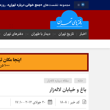
::
مجموعه نشست‌های
«جمع خوانی درباره تهران»
، روزه
اخبار
تاریخ تهران
دیدار با طهران
دفترهای تهران‌
سسک چیف چاف
خانه
مقاله درباره لاله‌زار
باغ‌ و ‌خیابان ‌لاله‌زار
کد خبر : 1808
20 جولای 2012 - 17:10