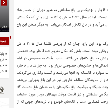
» قاجار و نزدیک‌ترین باغ سلطنتی به شهر تهران از حصار شاه
طهماسبی بود. این که باغ در چه زمانی ساخته شده روشن نیست؛ اما در سال ۱۱۵۴ ه. ش (۱۱۹۰ ه. ق) زمانی که نگارستان
 می‌آید و در باغ لاله‌زار اسکان می‌یابد. به دیگر سخن این باغ
دفتر 
پیون
دسترسی به باغ لاله‌زار از طریق دروازه دولت در شمال ارگ بود. این باغ، چنان که از بررسی نقشۀ سال ۱۲۰۵ ه. ش
باغ کوچکی بوده است. باغی که مکان تفریح شاه قاجار بود. فتحعلی
پای
ردش به باغ لاله‌زار می‌رفتند. اغلب اوقات به خصوص در ایام
فرو
ادمانی‌ها و جشن‌های خصوصی دربار بود. به جز شاهان قاجار،
فرو
کار
 سواره با کالسکه به آنجا می‌رفتند و گشت وگذاری می‌کردند.
د و از نمایندگان ممالک خارجی نیز در این باغ پذیرایی می‌شد.
چند جایگاه و موقعیت باغ نگارستان را به عنوان باغ نشست گاه
گاهی سلطنتی و نیز اقامت موقت مهمانان دربار مورد استفاده
 درخت مُصفایی است با لاله‌های خودرو و با نرده‌های چوبی که از