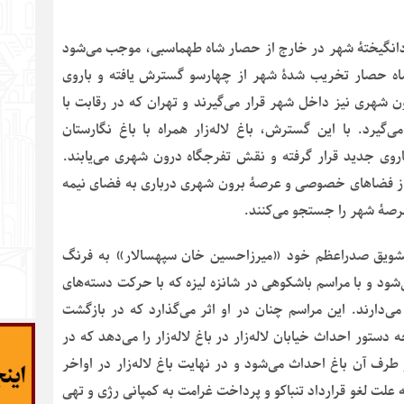
دانگیختۀ شهر در خارج از حصار شاه طهماسبی، موجب می‌شود
ستور ناصرالدین شاه حصار تخریب شدۀ شهر از چهارسو گسترش یافته و باروی
هری نیز داخل شهر قرار می‌گیرند و تهران که در رقابت با
می‌گیرد. با این گسترش، باغ لاله‌زار همراه با باغ نگارستان
روی جدید قرار گرفته و نقش تفرجگاه درون شهری می‌یابند.
را از فضاهای خصوصی و عرصۀ برون شهری درباری به فضای نیمه
رصۀ شهر را جستجو می‌کنند.
ال ۱۲۵۲ ه. ش (۱۸۷۳ میلادی) به تشویق صدراعظم خود «میرزاحسین خان سپهسالار» به فرنگ
ی‌شود و با مراسم باشکوهی در شانزه لیزه که با حرکت دسته‌های
می‌دارند. این مراسم چنان در او اثر می‌گذارد که در بازگشت
دستور احداث خیابان لاله‌زار در باغ لاله‌زار را می‌دهد که در
طرف آن باغ احداث می‌شود و در نهایت باغ لاله‌زار در اواخر
اصرالدین شاه، بین سال‌های ۱۳۰۹ه. ق (۱۸۹۲م) به علت لغو قرارداد تنباکو و پرداخت غرامت به کمپانی رژی و تهی