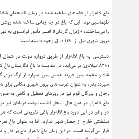
باغ لاله‌زار از فضاهای ساخته شده در زمان «فتحعلی شاه
را می‌ساختند، «ژنرال گاردان» افسر مأمور فرانسوی به تهران
برون شهری قبل از ۱۱۹۰ ه. ق وجود داشته است.
(۱۸۲۶میلادی) بر می‌آید، در مقایسه با باغ نگارستان 
شاه و محمد میرزا فرزند عباس میرزا سواره از ارگ برای گ
سیزده بدر، به عنوان عرصه‌های برون شهری مکانی برای ش
رجال و بزرگان قوم نیز در روزهای تعطیل و گاهی به صورت
باغ لاله‌زار در عین حال، محل اقامت موقت دژبانان نیز بو
در واقع در این دوره باغ لاله‌زار باغی تفریحی است که هر
سلطنتی خارج از حصار شهر ندارد، اما به عنوان باغ تفرج
قرار می‌گرفته است. در این زمان باغ لاله‌زار باغ پُر دار و