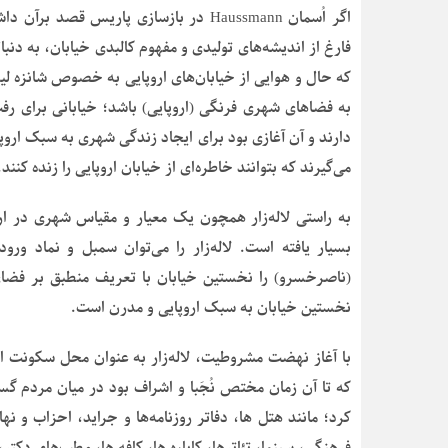
اگر اُسمان Haussmann در بازسازی پاریس 
فارغ از اندیشه‌های تولیدی و مفهوم کالبدی خیابان، به دنب
که حال و هوایی از خیابان‌های اروپایی به خصوص شانزه لی
به فضاهای شهری فرنگی (اروپایی) باشد؛ خیابانی برای رف
دارند و آن آغازی بود برای ایجاد زندگی شهری به سبک اروپ
می‌گیرند که بتوانند خاطره‌ای از خیابان اروپایی را زنده کنند.
به راستی لاله‌زار همچون یک معیار و مقیاس شهری در ارت
بسیار یافته است. لاله‌زار را می‌توان سمبل و نماد ور
(ناصرخسرو) را نخستین خیابان با تعریف منطبق بر فضای ش
نخستین خیابان به سبک اروپایی و مدرن است.
با آغاز نهضت مشروطیت، لاله‌زار به عنوان محل سکونت اف
که تا آن زمان مختص نُجَبا و اشراف بود در میان مردم گس
کرد؛ مانند هتل ها، دفاتر روزنامه‌ها و جراید، احزاب و ن
فرهنگی، سینما، تئاترها، کاباره ها، کافه ها، مطب‌های دک