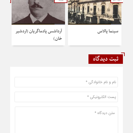
سینما پالاس
آرداشس پادماگریان (اردشیر
یادگ
خان)
پرشک
ثبت دیدگاه