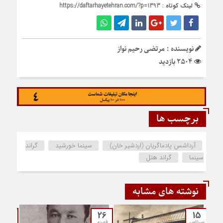
لینک کوتاه :
https://daftarhayetehran.com/?p=1393
نویسنده : مرتضی رحیم نواز
2504 بازدید
برچسب ها
آرداشس پادماگریان (اردشیر خان)
سینما خورشید
گراند
سینما
گراند هتل
نوشته های مشابه
21
26
15
سپتامبر
فوریه
نوامبر