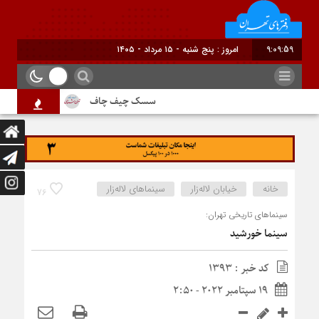
9:10:00
برابر با : Thursday - 6 Augu
سسک چیف چاف
دم جنبانک ابلق
خانه
خیابان لاله‌زار
سینماهای لاله‌زار
76
سینماهای تاریخی تهران:
سینما خورشید
کد خبر : 1393
19 سپتامبر 2022 - 2:50