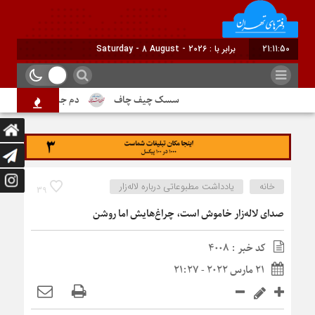
21:11:51
برابر با : Saturday - 8 August - 2026
سسک چیف چاف
دم جنبانک ابلق
درب
خانه
یادداشت مطبوعاتی درباره لاله‌زار
39
صدای لاله‌زار خاموش است، چراغ‌هایش اما روشن
کد خبر : 4008
21 مارس 2022 - 21:27