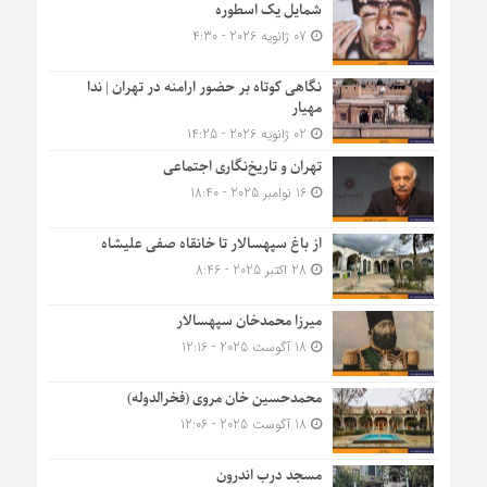
شمایل یک اسطوره
07 ژانویه 2026 - 4:30
نگاهی کوتاه بر حضور ارامنه در تهران | ندا
مهیار
02 ژانویه 2026 - 14:25
تهران و تاریخ‌نگاری اجتماعی
16 نوامبر 2025 - 18:40
از باغ سپهسالار تا خانقاه صفی علیشاه
28 اکتبر 2025 - 8:46
میرزا محمدخان سپهسالار
18 آگوست 2025 - 12:16
محمدحسین خان مروی (فخرالدوله)
18 آگوست 2025 - 12:06
مسجد درب اندرون