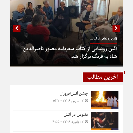
آئین رونمایی از کتاب:
آئین رونمایی از کتاب سفرنامه مصور ناصرالدین
شاه به فرنگ برگزار شد
آخرین مطالب
جشن آتش‌افروزان
17 مارس 2026 - 0:37
ققنوس در آتش
07 ژانویه 2026 - 4:55