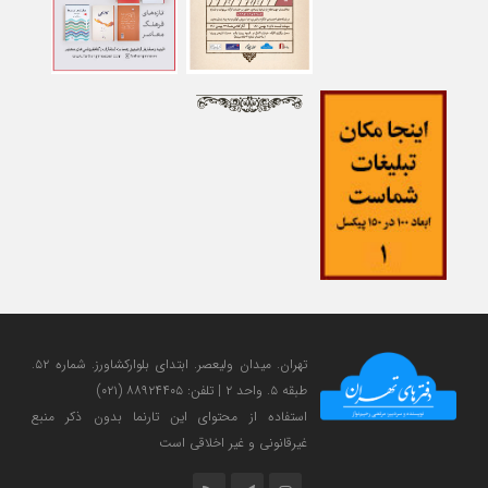
تهران. میدان ولی‎عصر. ابتدای بلوارکشاورز. شماره ۵۲.
طبقه ۵. واحد ۲ | تلفن: ۸۸۹۲۴۴۰۵ (۰۲۱)
استفاده از محتوای این تارنما بدون ذکر منبع
غیرقانونی و غیر اخلاقی است