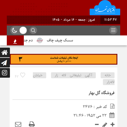
11:53:47
امروز : جمعه - ۱۶ مرداد - ۱۴۰۵
سسک چیف چاف
دم جنبانک ابلق
خانه
آگهی تبلیغاتی لاله زار
خیابان
42
لاله‌زار
فروشگاه گل بهار
کد خبر : 2476
22 می 1952 - 21:46