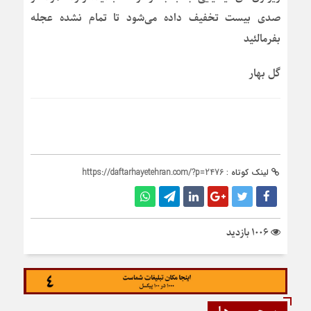
صدی بیست تخفیف داده می‌شود تا تمام نشده عجله
بفرمالئید
گل بهار
لینک کوتاه :
https://daftarhayetehran.com/?p=2476
1006 بازدید