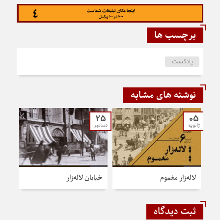
برچسب ها
پادکست
نوشته های مشابه
25
05
ژانویه
دسامبر
لاله‌زار مغموم
خیابان لاله‌زار
ثبت دیدگاه