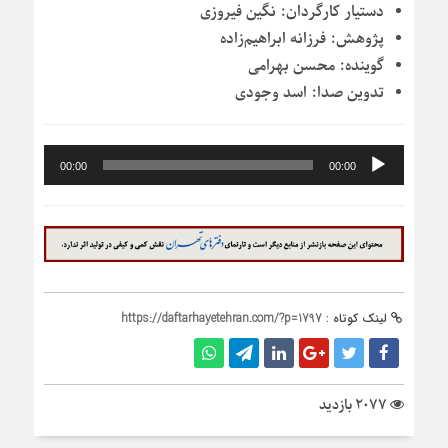
دستیار کارگردان:
نگین فیروزی
پژوهش:
فرزانه ابراهیم‌زاده
گوینده‌:
محسن بهرامی
تدوین صدا:
اسد وجودی
پخش‌کننده
00:00
00:00
صوت
لینک کوتاه :
https://daftarhayetehran.com/?p=1797
2077 بازدید