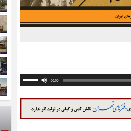
برای
00:00
افزایش
یا
کاهش
صدا
از
کلیدهای
بالا
و
پایین
استفاده