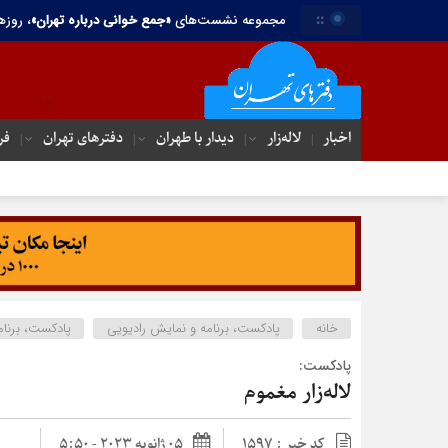
::
مجموعه نشست‌های
«جمع خوانی درباره تهران»
، روزه
اخبار
لاله‌زار
دیدار با طهران
دفترهای تهران‌
فر
خانه
پادکست، برنامه و نمایش رادیویی
پادکست، برنامه
پادکست:
لاله‌زار مغموم
کد خبر : 1597
05 ژانویه 2023 - 5:50