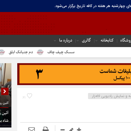
ای چهارشنبه هر هفته در کافه تاریخ برگزار می‌شود.
وشگاه
کتابخانه
گالری
درباره ما
سسک چیف چاف
دم جنبانک ابلق
درباره تهر
 و نمایش رادیویی لاله‌زار
61
آئین رو
آئین ر
شاه به