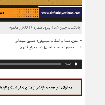
پادکست چنین شد | اپیزود شماره 6 | لاله‌زار مغموم
متن، صدا و انتخاب موسیقی:
حسین سبحانی
با حضور:
حامد سلطان‌زاده. معراج قنبری
پخش‌کننده
00:00
صوت