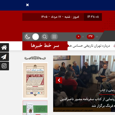
14:38:09
امروز : شنبه - ۱۷ مرداد - ۱۴۰۵
0
::
392
:::
سر خط خبرها
ان تاریخی حساس هستیم
تندیس مولانا در میدان خیام
در پایتخت گزینی
نمایی از کتاب:
ونمایی از کتاب سفرنامه مصور ناصرالدین
 فرنگ برگزار شد