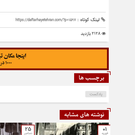
لینک کوتاه :
https://daftarhayetehran.com/?p=1597
2128 بازدید
برچسب ها
پادکست
نوشته های مشابه
25
01
فوریه
دسامبر