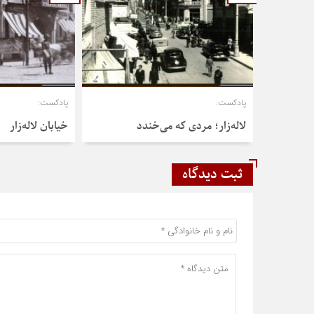
پادکست:
پادکست:
لاله‌زار؛ مردی که می‌خندد
خیابان لاله‌زار
ثبت دیدگاه