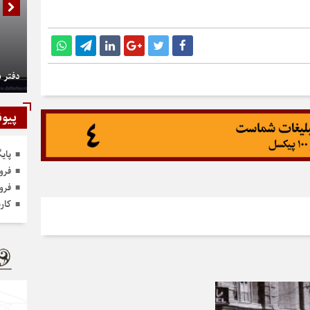
کنید.
دفتر 
پیون
پای
فرو
فرو
کار