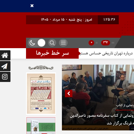
1:25:37
امروز : پنج شنبه - ۱۵ مرداد - ۱۴۰۵
0
::
392
:::
سر خط خبرها
تاریخی حساس هستیم
تندیس مولانا در میدان خیام
در پایتخت گزینیِ ت
نمایی از کتاب:
ونمایی از کتاب سفرنامه مصور ناصرالدین
 فرنگ برگزار شد