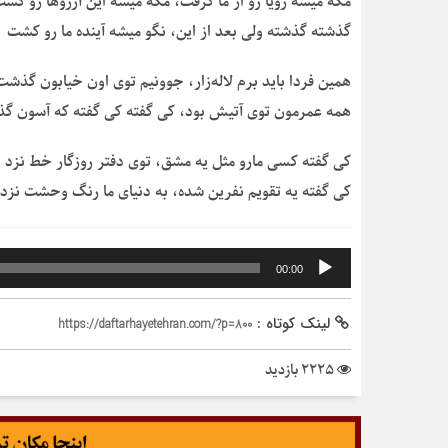
مگه میشه رویا رو از ما گرفت، مگه میشه این آرزوها رو کش
گذشته گذشته ولی بعد از این، نگو میشه آینده ما رو کشت
همین فردا باید برم لاله‌زار، جوونیم توی اون خیابون گذشت
همه عمرمون توی آتیش بود، کی گفته کی گفته که آسون گ
کی گفته کسی مارو مثل یه مشق، توی دفتر روزگار خط نزد
کی گفته یه تقویم نفرین شده، به دنیای ما رنگ وحشت نزد
پخش‌کننده
00:00
صوت
لینک کوتاه :
https://daftarhayetehran.com/?p=800
2225 بازدید