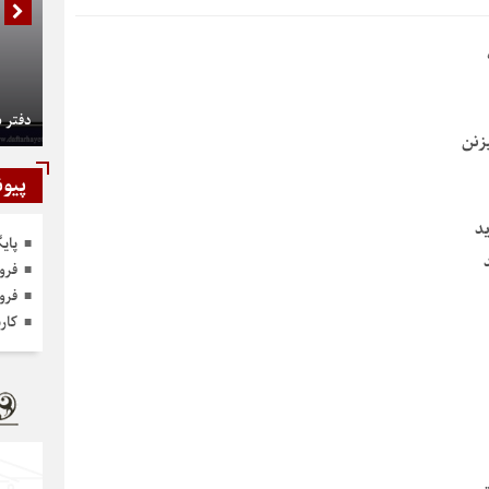
دفتر 
زنن
پیون
د
پای
فرو
فرو
کار