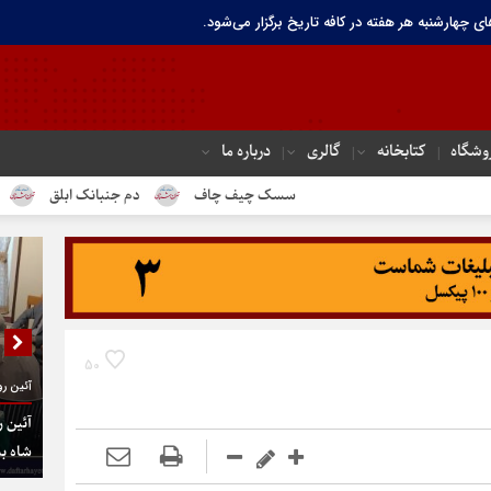
ای چهارشنبه هر هفته در کافه تاریخ برگزار می‌شود.
وشگاه
کتابخانه
گالری
درباره ما
سسک چیف چاف
دم جنبانک ابلق
درباره تهران 
50
آئین رو
آئین ر
شاه به