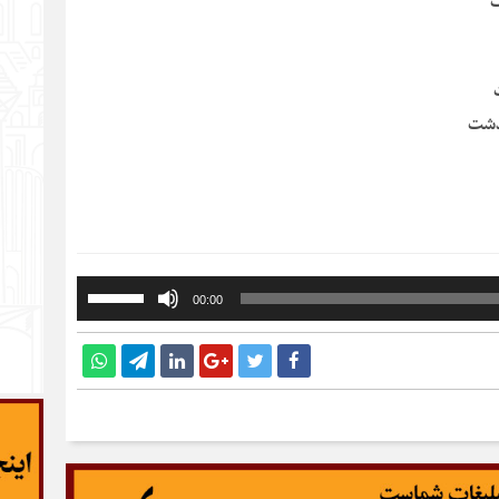
ت
ذشت
برای
00:00
افزایش
یا
کاهش
صدا
از
کلیدهای
بالا
و
پایین
استفاده