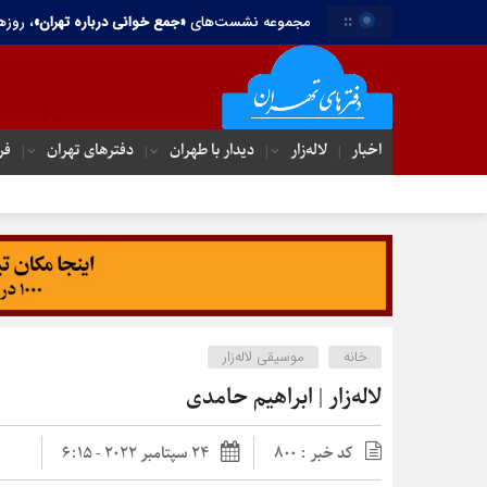
::
مجموعه نشست‌های
«جمع خوانی درباره تهران»
، روزه
اخبار
لاله‌زار
دیدار با طهران
دفترهای تهران‌
فر
خانه
موسیقی لاله‌زار
لاله‌زار | ابراهیم حامدی
کد خبر : 800
24 سپتامبر 2022 - 6:15