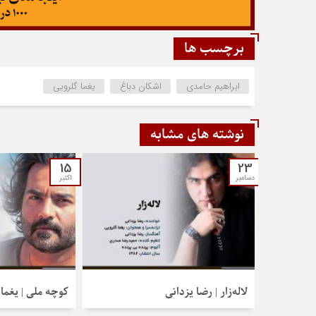
برچسب ها
ابراهیم حامدی
اشکان دباغ
یغما گلرویی
نوشته های مشابه
15
23
دسامبر
اکتبر
لاله‌زار | رضا یزدانی
کوچه ملی | یغما 