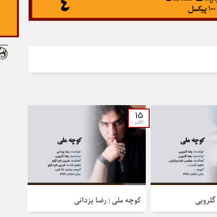
کنید.
15
اکتبر
گلرویی
کوچه ملی | رضا یزدانی