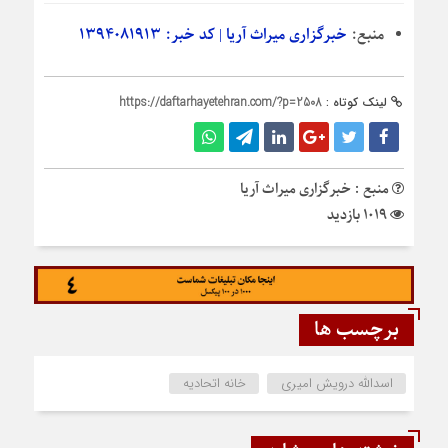
منبع:
خبرگزاری میراث‌ آریا | کد خبر: ۱۳۹۴۰۸۱۹۱۳
لینک کوتاه :
https://daftarhayetehran.com/?p=2508
منبع : خبرگزاری میراث‌ آریا
1019 بازدید
برچسب ها
اسدالله درویش امیری
خانه اتحادیه