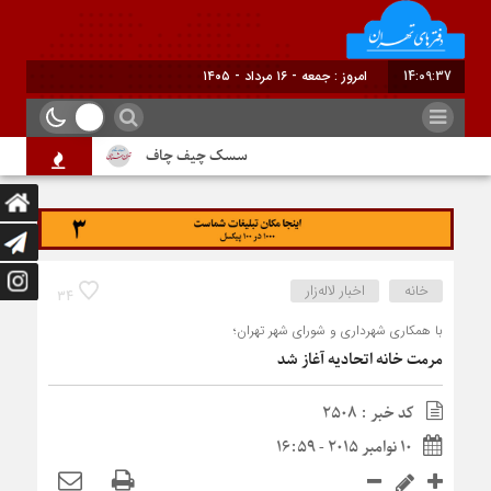
14:09:38
برابر با : Friday - 7 August - 2026
سسک چیف چاف
دم جنبانک ابلق
خانه
اخبار لاله‌زار
34
با همکاری شهرداری و شورای شهر تهران؛
مرمت خانه اتحادیه آغاز شد
کد خبر : 2508
10 نوامبر 2015 - 16:59