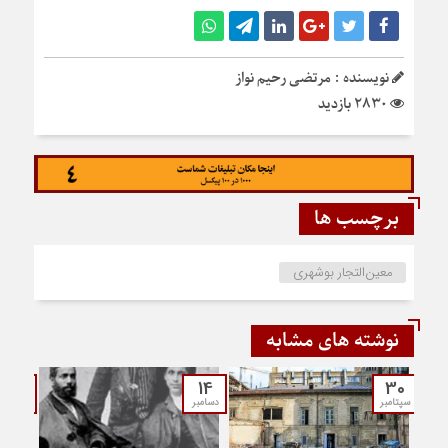
نویسنده : مرتضی رحیم نواز
2830 بازدید
برچسب ها
معین‌التجار بوشهری
نوشته های مشابه
21
14
30
سپتامبر
دسامبر
می