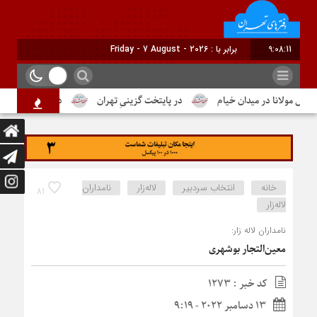
9:08:12
برابر با : Friday - 7 August - 2026
لانا در میدان خیام
در پایتخت گزینیِ تهران
دومین شماره از ماهنامه
خانه
انتخاب سردبیر
لاله‌زار
نامداران
81
لاله‌زار
نامداران لاله زار:
معین‌التجار بوشهری
کد خبر : 1273
13 دسامبر 2022 - 9:19