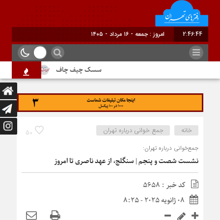
2:46:44
امروز : جمعه - ۱۶ مرداد - ۱۴۰۵
سسک چیف چاف
دم جنبانک ابلق
خانه
جمع‌ خوانی درباره تهران
50
جمع‌خوانی درباره تهران:
نشست شصت و پنجم | سنگلج، از عهد ناصری تا امروز
کد خبر : 5658
08 ژانویه 2025 - 8:25