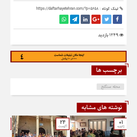
لینک کوتاه :
https://daftarhayetehran.com/?p=5658
1249 بازدید
برچسب ها
محله سنگلج
نوشته های مشابه
21
24
01
ژانویه
آگوست
مارس