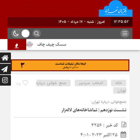
12:35:52
برابر
سسک چیف چاف
دم جنبانک ابلق
خانه
انتخاب سردبیر
جمع‌ خوانی درباره
45
تهران
جمع‌خوانی درباره تهران:
نشست نوزدهم | تماشاخانه‌های لاله‌زار
کد خبر : 4256
25 اکتبر 2023 - 4:01