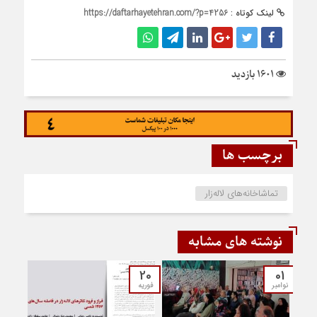
لینک کوتاه :
https://daftarhayetehran.com/?p=4256
1601 بازدید
برچسب ها
تماشاخانه‌های لاله‌زار
نوشته های مشابه
20
01
نوامبر
فوریه