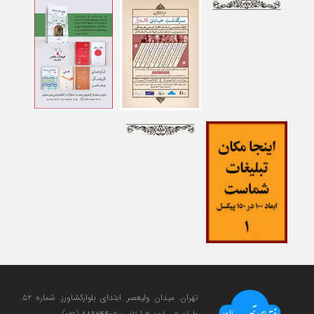
تهران. میدان ولی‎عصر. ابتدای بلوارکشاورز. شماره ۵۲.