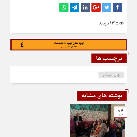
1415 بازدید
برچسب ها
چال میدان
نوشته های مشابه
08
می