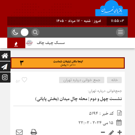
11:55:04
برابر با
سسک چیف چاف
دم جنبانک ابلق
خانه
جمع‌ خوانی درباره تهران
52
جمع‌خوانی درباره تهران:
نشست چهل و دوم | محله چالِ میدان (بخش پایانی)
کد خبر : 5194
15 می 2024 - 22:02