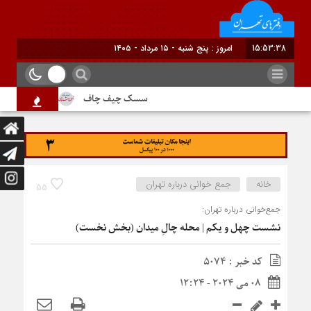
15:53:39
ب
سسک چیف چاف
دم جنبانک ابلق
خانه
جمع‌ خوانی درباره تهران
55
جمع‌خوانی درباره تهران:
نشست چهل و یکم | محله چالِ میدان (بخش نخست)
کد خبر : 5074
08 می 2024 - 12:24