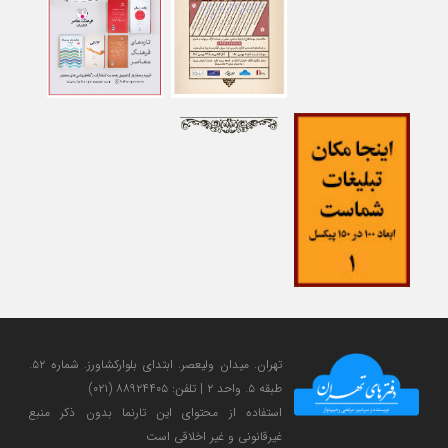
تهران. میدان ولی‎عصر. ابتدای بلوارکشاورز. شماره ۵۲.
طبقه ۵. واحد ۲ | تلفن: ۸۸۹۲۴۴۰۵ (۰۲۱)
استفاده از محتوای این تارنما بدون ذکر منبع
غیرقانونی و غیر اخلاقی است