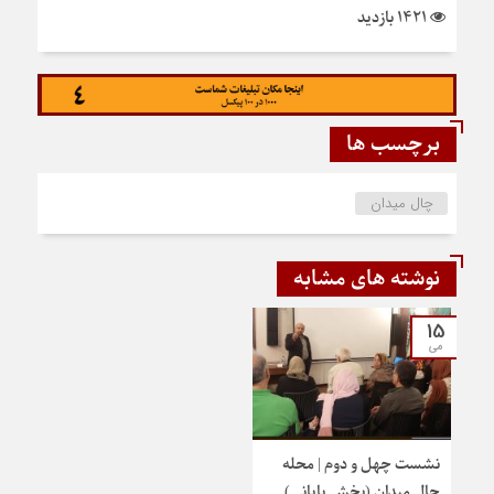
1421 بازدید
برچسب ها
چال میدان
نوشته های مشابه
15
می
نشست چهل و دوم | محله
چالِ میدان (بخش پایانی)