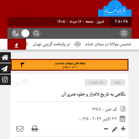
4:50:46
برابر با : Friday - 7 August - 2026
ندیس مولانا در میدان خیام
در پایتخت گزینیِ تهران
دومین شماره از 
خانه
یادداشت
88
نگاهی به تاریخ لاله‌زار و جلوه هنری آن
کد خبر : 1268
22 اکتبر 2022 - 0:38