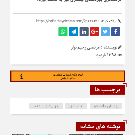
لینک کوتاه :
https://daftarhayetehran.com/?p=4817
نویسنده : مرتضی رحیم نواز
1398 بازدید
برچسب ها
بوستان دانشجو
تئاتر شهر
چهارراه ولی عصر
نوشته های مشابه