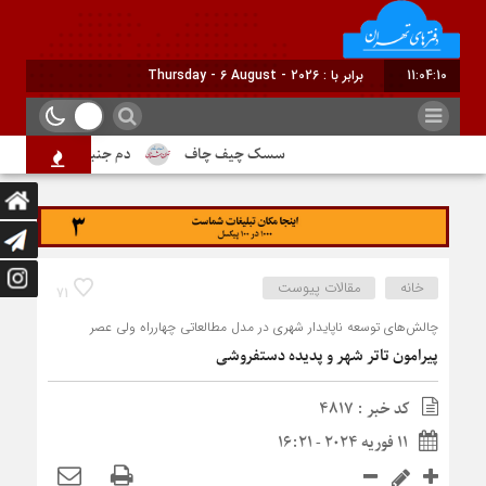
11:04:11
برابر با : Thursday - 6 August - 2026
سسک چیف چاف
دم جنبانک ابلق
درباره
خانه
مقالات پیوست
71
چالش‌های توسعه ناپایدار شهری در مدل مطالعاتی چهارراه ولی عصر
پیرامون تاتر شهر و پدیده دستفروشی
کد خبر : 4817
11 فوریه 2024 - 16:21