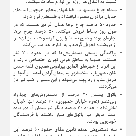
نسبت به انتقال هر روزه این لوازم مبادرت می‎کنند.
مبداء چرخ دستی‎ها در خیابان‎های مجاور همچون انبارهای
خیابان برادران مظفر، لبافی‎نژاد و فلسطین قرار دارد.
حدود ۵۰ درصد چرخ برها همان افرادی هستند که در
طول روز بساط فروش میکنند. ۵۰ درصد چرخ برها
اجاره‌ای بوده و صبح بساط را پهن کرده و شب نیز آن‌ها را
از فروشنده تحویل گرفته و به انبار‌ها هدایت می‌کنند.
پراکندگی زیستی دستفروش‌ها که در حدود ۲۰۰ نفر
هستند، عموما به مناطق غربی تهران اختصاص دارند و
این افراد از شهرهای اقماری پیرامونی همچون قلعه حسن
خان، شهریار، اسلامشهر به میدان آزادی آمده، از آنجا از
طریق مترو وارد پهنه می‌شوند و این مسیر را شب نیز باز
می‌گردند.
پاتوق پیشین ۲۰ درصد از دستفروش‌های چهارراه
ولی‌عصر (عج)، خیابان جمهوری، ۳۰ درصد آن‎ها خیابان
لبافی‌نژاد و حدود ۳۰ درصد دیگر نیز میدان آزادی بوده
است. مابقی نیز پاتوق‌های سیار داشتند یا فروشندگان
خودرویی بودند.
سه دستفروش عمده تامین غذای حدود ۶۰ درصد این