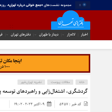
::
مجموعه نشست‌های
«جمع خوانی درباره تهران»
، روزه
اخبار
لاله‌زار
دیدار با طهران
دفترهای تهران‌
فر
سسک چی
خانه
مقالات پیوست
نشریه تهران‌شهر
گردشگری، اشتغال‌زایی و راهبردهای توسعه پا
کد خبر : 5457
09 اکتبر 2024 - 19:02