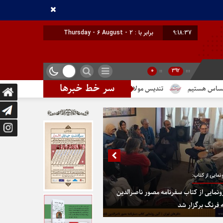
9:18:38
برابر با : Thursday - 6 August - 2026
0
::
392
:::
سر خط خبرها
تندیس مولانا در میدان خیام
در پایتخت گزینیِ تهران
دومین شماره 
نمایی از کتاب:
ونمایی از کتاب سفرنامه مصور ناصرالدین
 فرنگ برگزار شد