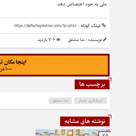
ملی به خود اختصاص دهد.
لینک کوتاه :
https://daftarhayetehran.com/?p=5457
نویسنده : ندا مشفق
706 بازدید
برچسب ها
گردشگری پایدار
ندا مشفق
نوشته های مشابه
25