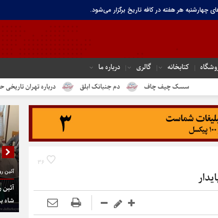
ای چهارشنبه هر هفته در کافه تاریخ برگزار می‌شود.
وشگاه
کتابخانه
گالری
درباره ما
ف چاف
دم جنبانک ابلق
درباره تهران تاریخی حساس هستیم
36
آئین رو
یدار
آئین ر
شاه به