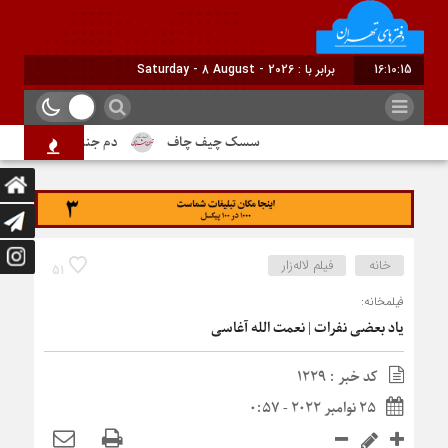
16:10:16
برابر با : Saturday - 8 August - 2026
سسک چیف چاف
دم جنبانک ابلق
د
خانه
فیلم لاله‌زار
51
فیلمخانه:
یاد بعضی نفرات | نعمت الله آغاسی
کد خبر : 1229
25 نوامبر 2022 - 0:57