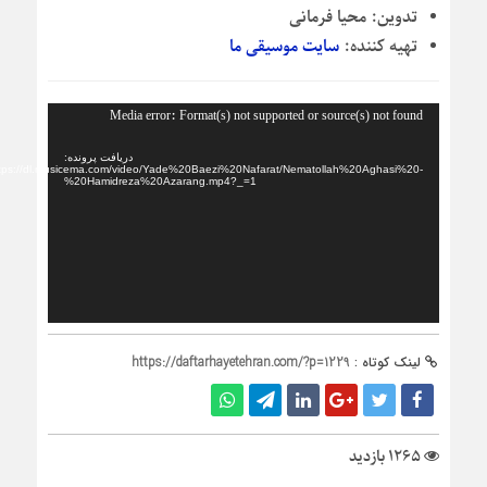
تدوین:
محیا فرمانی
تهیه کننده:
سایت موسیقی ما
نمایشگر
Media error: Format(s) not supported or source(s) not found
ویدیو
دریافت پرونده:
tps://dl.musicema.com/video/Yade%20Baezi%20Nafarat/Nematollah%20Aghasi%20-
%20Hamidreza%20Azarang.mp4?_=1
لینک کوتاه :
https://daftarhayetehran.com/?p=1229
1265 بازدید