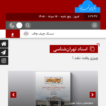
6:36:48
برابر با : Thursda
سسک چیف چاف
دم جنبانک ابلق
اسناد تهران‌شناسی
چیزی یافت نشد !
جمع‌خوانی درباره تهران: