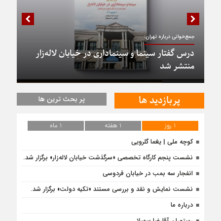
جمع‌خوانی درباره تهران:
درس گفتار سینما و سینماداری در خیابان لاله‌زار
منتشر شد
پربازدید ها
پر بحث ترین ها
1 روز
1 هفته
1 ماه
کوچه ملی | یغما گلرویی
نشست پنجم کارگاه تخصصی «سرگذشت خیابان لاله‌زار» برگزار شد.
انفجار سه بمب در خیابان فردوسی
نشست نمایش و نقد و بررسی مستند «تکیه دولت» برگزار شد.
درباره ما
رستوران آقارضا سهیلا