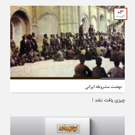
03
آگوست
نهضت مشروطه ایرانی
چیزی یافت نشد !