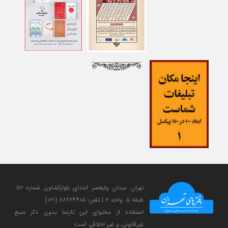
تهران. میدان ولی‎عصر. ابتدای بلوارکشاورز. شماره ۵۲.
طبقه ۵. واحد ۲ | تلفن: ۸۸۹۲۴۴۰۵ (۰۲۱)
استفاده از محتوای این تارنما بدون ذکر منبع
غیرقانونی و غیر اخلاقی است