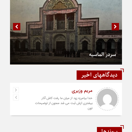
سردر الماسیه
دیدگاههای اخیر
مریم وزیری
خدا بیامرزه زود از میان ما رفت کاش آثار
بیشتری ازش ثبت می شد ممنون از توضیحات
تون
پیوندها