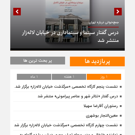
جمع‌خوانی درباره تهران:
درس گفتار سینما و سینماداری در خیابان لاله‌زار
منتشر شد
پربازدید ها
پر بحث ترین ها
1 روز
1 هفته
1 ماه
نشست پنجم کارگاه تخصصی «سرگذشت خیابان لاله‌زار» برگزار شد.
درس‌ گفتار «تئاتر شهر و عناصر پیرامونی» منتشر شد
رستوران آقارضا سهیلا
معین‌التجار بوشهری
نشست چهارم کارگاه تخصصی «سرگذشت خیابان لاله‌زار» برگزار شد
نماینده خلخال و مدیر مجله تهران مصور دیشب با دو گلوله به