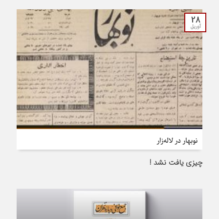
28
آوریل
نوبهار در لاله‌زار
چیزی یافت نشد !