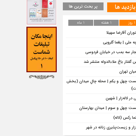
بازدید ها
پر بحث ترین ها
1 روز
1 هفته
1 ماه
وران آقارضا سهیلا
ه ملی | یغما گلرویی
جار سه بمب در خیابان فردوسی
‌ گفتار باغ علاءالدوله منتشر شد
میان تهران
ت چهل و یکم | محله چالِ میدان (بخش
)
در لاله‌زار | شهین
ت چهل و سوم | میدان بهارستان
ما رکس (لاله)
‌زار و زیست‌پذیری زنانه در شهر