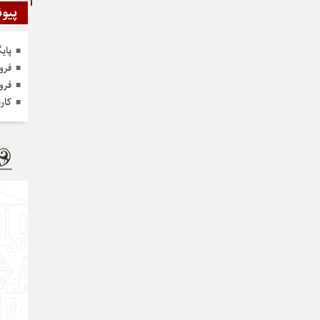
پیون
پای
فرو
فرو
کار