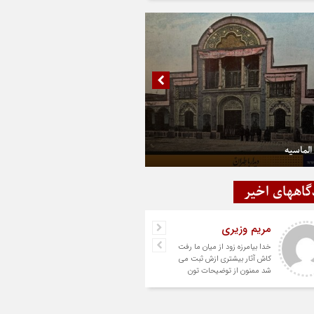
الماسیه
گاههای اخیر
مریم وزیری
خدا بیامرزه زود از میان ما رفت
کاش آثار بیشتری ازش ثبت می
شد ممنون از توضیحات تون