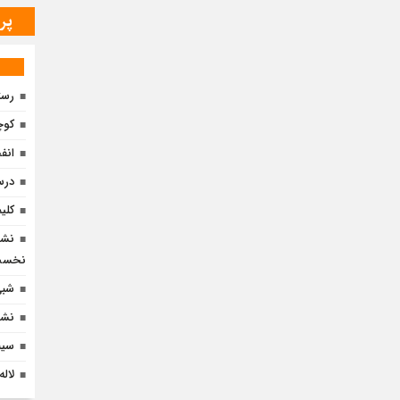
پر
رست
کوچ
انف
درس
کلی
نشس
نخست
شبی 
نشس
سین
لاله