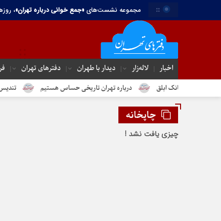
::
مجموعه نشست‌های
«جمع خوانی درباره تهران»
، روزه
اخبار
لاله‌زار
دیدار با طهران
دفترهای تهران‌
فر
م جنبانک ابلق
درباره تهران تاریخی حساس هستیم
تندیس مولانا در 
چاپخانه
چیزی یافت نشد !