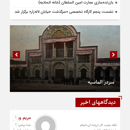
باززنده‌سازی عمارت امین السلطان (خانه اتحادیه)
نشست پنجم کارگاه تخصصی «سرگذشت خیابان لاله‌زار» برگزار شد.
سردر الماسیه
دیدگاههای اخیر
رستمی
دست شما درد نکنه عجب کار ارزنده ای انجام