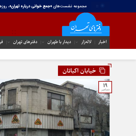
::
مجموعه نشست‌های
«جمع خوانی درباره تهران»
، روزه
اخبار
لاله‌زار
دیدار با طهران
دفترهای تهران‌
فر
خیابان اکباتان
19
دسامبر