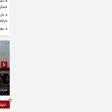
نشس
خیابان 
تار
دارالخ
معی
سردر 
دید