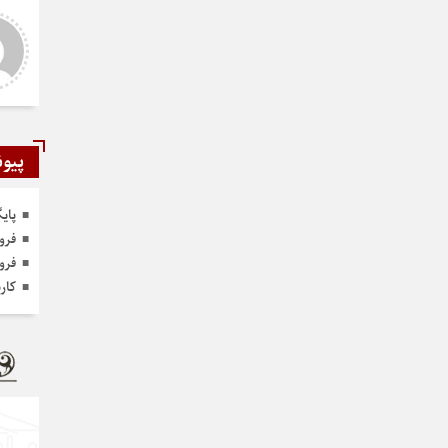
شمی
رستمی
ر و عالی
دست شما درد نکنه عجب کار
ارزنده ای انجام دادید نمونه نداره و
نخواهد داشت
پیون
پای
فرو
فرو
کار