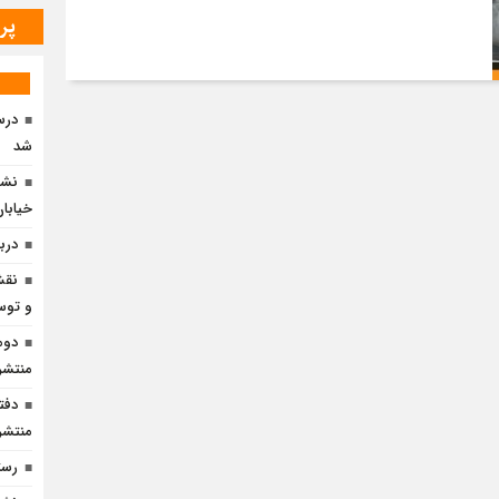
پر
درس
شد
نشس
خیابان 
دربا
نقش
و توسع
دوم
منتشر
دفت
منتشر
رست