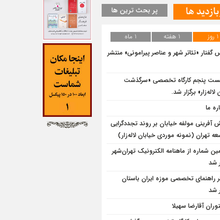
بازدید ها
پر بحث ترین ها
1 روز
1 هفته
1 ماه
‌ گفتار «تئاتر شهر و عناصر پیرامونی» منتشر
ت پنجم کارگاه تخصصی «سرگذشت
لاله‌زار» برگزار شد.
ره ما
 آفرینی مولفه خیابان بر روند تجددگرایی
ه تهران (نمونه موردی خیابان لاله‌زار)
ین شماره از ماهنامه الکترونیک تهران‌شهر
 شد
ر راهنمای تخصصی موزه ایران باستان
 شد
وران آقارضا سهیلا