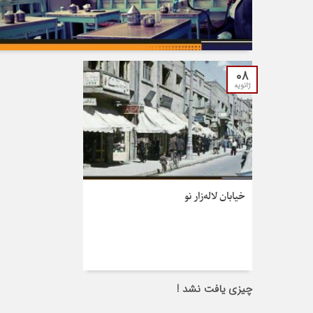
08
ژانویه
خیابان لاله‌زار نو
چیزی یافت نشد !