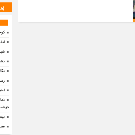
پر
کوچ
انف
شبی 
نشس
نگا
رست
اعل
نما
دیشب 
بیم
سین