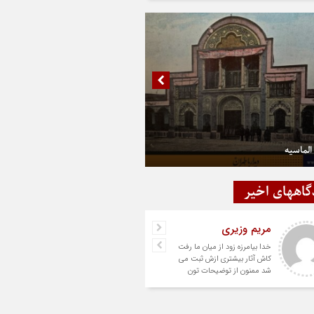
الماسیه
گاههای اخیر
مریم وزیری
خدا بیامرزه زود از میان ما رفت
کاش آثار بیشتری ازش ثبت می
شد ممنون از توضیحات تون