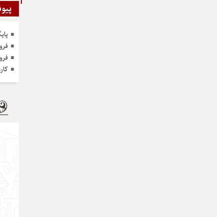
پیون
پای
فرو
فرو
کار