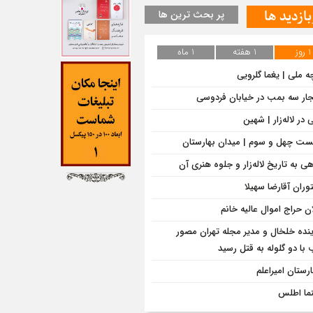
بازدید ها
پر بحث ترین ها
1 روز
1 هفته
1 ماه
ه ملی | یغما گلرویی
جار سه بمب در خیابان فردوسی
در لاله‌زار | شهین
ت چهل و سوم | میدان بهارستان
هی به تاریخ لاله‌زار و جلوه هنری آن
وران آقارضا سهیلا
ان حراج اموال عالیه خانم
ینده خلخال و مدیر مجله تهران مصور
با دو گلوله به قتل رسید
ارستان امیراعلم
ما اطلس