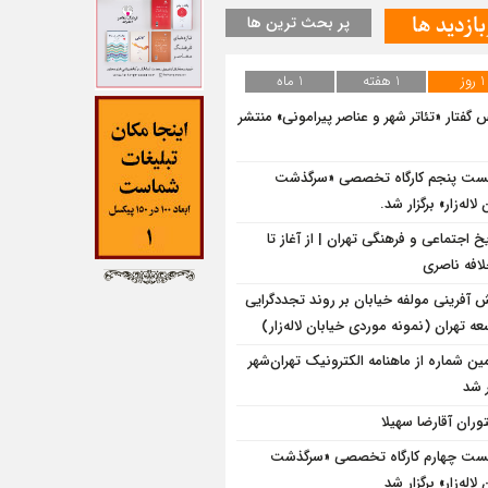
بازدید ها
پر بحث ترین ها
1 روز
1 هفته
1 ماه
‌ گفتار «تئاتر شهر و عناصر پیرامونی» منتشر
ت پنجم کارگاه تخصصی «سرگذشت
لاله‌زار» برگزار شد.
یخ اجتماعی و فرهنگی تهران | از آغاز تا
لافه ناصری
 آفرینی مولفه خیابان بر روند تجددگرایی
ه تهران (نمونه موردی خیابان لاله‌زار)
ین شماره از ماهنامه الکترونیک تهران‌شهر
 شد
وران آقارضا سهیلا
ت چهارم کارگاه تخصصی «سرگذشت
لاله‌زار» برگزار شد