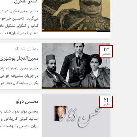
اصغر تفکری
کتاب و کنگرلو تشکیل دا
«تئاتر کمدی ایران» فعالیت
13
نامداران لاله زار:
دسامبر
معین‌التجار بوشهری
حضور معین التجار در پای
در جریان مشروطه خواهی 
یکی از نمایندگان تجار در هفدهم مهر ۱۲۸۵ راه
21
محسن دولو
مارس
محسن دولو بدون شک یکی ا
اساتید کنونی کاریکاتور و
ایران ستودنی و ارزشمند ا
ها