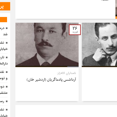
پر
26
درس
فوریه
شد
نشس
خیابان 
تار
دارالخ
نقش
نامداران لاله‌زار:
و توسع
آرداشس پادماگریان (اردشیر خان)
دوم
منتشر
رست
نشس
خیابان 