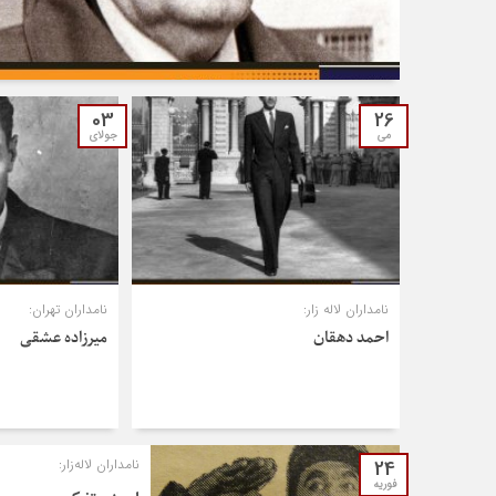
03
26
می
جولای
نامداران لاله زار:
نامداران تهران:
احمد دهقان
میرزاده عشقی
24
نامداران لاله‌زار:
فوریه