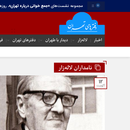
::
مجموعه نشست‌های
«جمع خوانی درباره تهران»
، روزه
اخبار
لاله‌زار
دیدار با طهران
دفترهای تهران‌
فر
نامداران لاله‌زار
12
آگوست