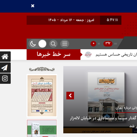
5:47:12
امروز : جمعه - ۱۶ مرداد - ۱۴۰۵
0
::
392
:::
سر خط خبرها
ی حساس هستیم
تندیس مولانا در میدان خیام
در پایتخت گزینیِ تهران
نی درباره تهران:
تار سینما و سینماداری در خیابان لاله‌زار
 شد