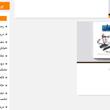
پر
رست
دربا
نشس
خیابان 
خان
دوم
:
منتشر
لاله
خان
نشس
نخست
درس 