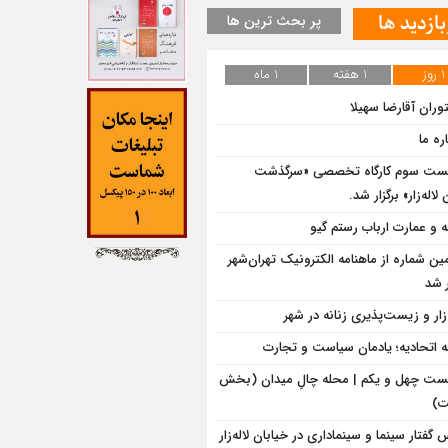
بازدید ها
پر بحث ترین ها
1 روز
1 هفته
1 ماه
وران آقارضا سهیلا
ره ما
ت سوم کارگاه تخصصی «سرگذشت
لاله‌زار» برگزار شد.
ه و عمارت ارباب رستم گیو
ین شماره از ماهنامه الکترونیک تهران‌شهر
 شد
‌زار و زیست‌پذیری زنانه در شهر
ه اتحادیه؛ یادمان سیاست و تجارت
ت چهل و یکم | محله چالِ میدان (بخش
)
گفتار سینما و سینماداری در خیابان لاله‌زار